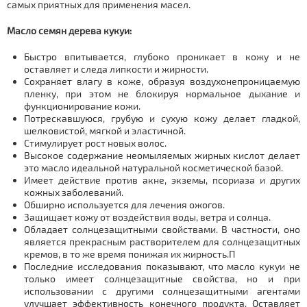
самых приятных для применения масел.
Масло семян дерева кукуи:
Быстро впитывается, глубоко проникает в кожу и не
оставляет и следа липкости и жирности.
Сохраняет влагу в коже, образуя воздухонепроницаемую
пленку, при этом не блокируя нормальное дыхание и
функционирование кожи.
Потрескавшуюся, грубую и сухую кожу делает гладкой,
шелковистой, мягкой и эластичной.
Стимулирует рост новых волос.
Высокое содержание неомыляемых жирных кислот делает
это масло идеальной натуральной косметической базой.
Имеет действие против акне, экземы, псориаза и других
кожных заболеваний.
Обширно используется для лечения ожогов.
Защищает кожу от воздействия воды, ветра и солнца.
Обладает солнцезащитными свойствами. В частности, оно
является прекрасным растворителем для солнцезащитных
кремов, в то же время понижая их жирность.П
Последние исследования показывают, что масло кукуи не
только имеет солнцезащитные свойства, но и при
использовании с другими солнцезащитными агентами
улучшает эффективность конечного продукта. Оставляет