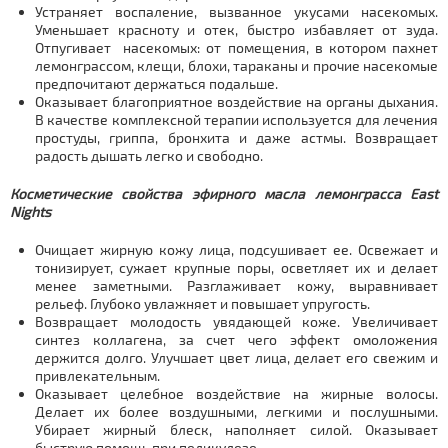
Устраняет воспаление, вызванное укусами насекомых.
Уменьшает красноту и отек, быстро избавляет от зуда.
Отпугивает насекомых: от помещения, в котором пахнет
лемонграссом, клещи, блохи, тараканы и прочие насекомые
предпочитают держаться подальше.
Оказывает благоприятное воздействие на органы дыхания.
В качестве комплексной терапии используется для лечения
простуды, гриппа, бронхита и даже астмы. Возвращает
радость дышать легко и свободно.
Косметические свойства эфирного масла лемонграсса East
Nights
Очищает жирную кожу лица, подсушивает ее. Освежает и
тонизирует, сужает крупные поры, осветляет их и делает
менее заметными. Разглаживает кожу, выравнивает
рельеф. Глубоко увлажняет и повышает упругость.
Возвращает молодость увядающей коже. Увеличивает
синтез коллагена, за счет чего эффект омоложения
держится долго. Улучшает цвет лица, делает его свежим и
привлекательным.
Оказывает целебное воздействие на жирные волосы.
Делает их более воздушными, легкими и послушными.
Убирает жирный блеск, наполняет силой. Оказывает
быструю помощь при педикулезе.