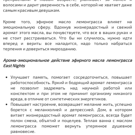
волосами и дарит уверенность в себе, которой не хватает даже
самым красивым девушкам.
Кроме того, эфирное масло лемонграсса влияет на
эмоциональную сферу. Вдохнув жизнерадостный и свежий
аромат этого масла, вы почувствуете, что все в ваших руках и
не стоит расстраиваться. Что бы ни случилось, нужно идти
вперед и верить: все наладится, надо только набраться
терпения и довериться мирозданию.
Арома-эмоциональное действие эфирного масла лемонграсса
East Nights
Улучшает память, помогает сосредоточиться, повышает
работоспособность. Яркий и бодрящий аромат лемонграсса
не позволит задремать над научной работой или
конспектом и при этом не причинит организму никакого
вреда, в отличие от синтетических энергетиков.
Повышает настроение, возвращает желание жить, успешно
борется с меланхолией и депрессией. Дом, в котором
витает жизнерадостный аромат лемонграсса, всегда будет
полон смеха, объятий и поцелуев. Теплая ванна с маслом
лемонграсса поможет вернуть утерянное душевное
равновесие.