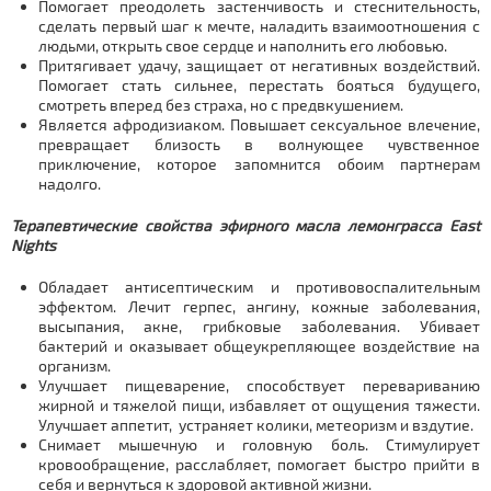
Помогает преодолеть застенчивость и стеснительность,
сделать первый шаг к мечте, наладить взаимоотношения с
людьми, открыть свое сердце и наполнить его любовью.
Притягивает удачу, защищает от негативных воздействий.
Помогает стать сильнее, перестать бояться будущего,
смотреть вперед без страха, но с предвкушением.
Является афродизиаком. Повышает сексуальное влечение,
превращает близость в волнующее чувственное
приключение, которое запомнится обоим партнерам
надолго.
Терапевтические свойства эфирного масла лемонграсса East
Nights
Обладает антисептическим и противовоспалительным
эффектом. Лечит герпес, ангину, кожные заболевания,
высыпания, акне, грибковые заболевания. Убивает
бактерий и оказывает общеукрепляющее воздействие на
организм.
Улучшает пищеварение, способствует перевариванию
жирной и тяжелой пищи, избавляет от ощущения тяжести.
Улучшает аппетит, устраняет колики, метеоризм и вздутие.
Снимает мышечную и головную боль. Стимулирует
кровообращение, расслабляет, помогает быстро прийти в
себя и вернуться к здоровой активной жизни.