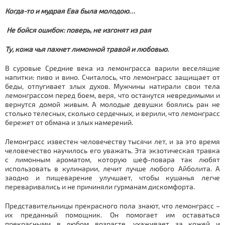
Когда-то и мудрая Ева была молодою…
Не бойся ошибок: поверь, не изгонят из рая
Ту, кожа чья пахнет лимонной травой и любовью.
В суровые Средние века из лемонграсса варили веселящие
напитки: пиво и вино. Считалось, что лемонграсс защищает от
беды, отпугивает злых духов. Мужчины натирали свои тела
лемонграссом перед боем, веря, что останутся невредимыми и
вернутся домой живым. А молодые девушки боялись ран не
столько телесных, сколько сердечных, и верили, что лемонграсс
бережет от обмана и злых намерений.
Лемонграсс известен человечеству тысячи лет, и за это время
человечество научилось его уважать. Эта экзотическая травка
с лимонным ароматом, которую шеф-повара так любят
использовать в кулинарии, лечит лучше любого Айболита. А
заодно и пищеварение улучшает, чтобы кушанья легче
переваривались и не причиняли гурманам дискомфорта.
Представительницы прекрасного пола знают, что лемонграсс –
их преданный помощник. Он помогает им оставаться
прекрасными в любом возрасте, ухаживает за кожей и