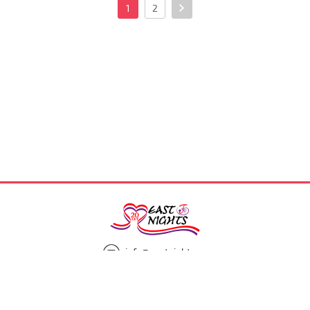
1
2
info@eastnights.ru
8(925)863-13-00