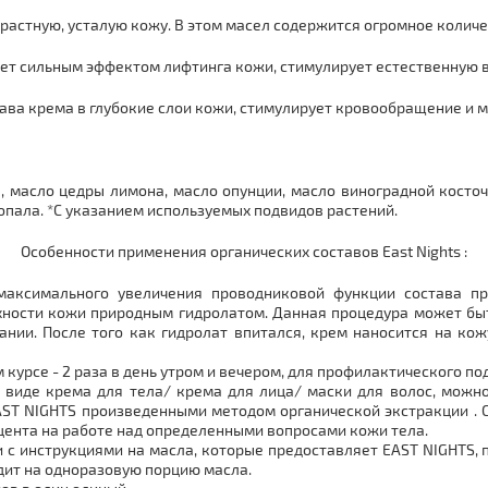
растную, усталую кожу. В этом масел содержится огромное колич
дает сильным эффектом лифтинга кожи, стимулирует естественную 
ава крема в глубокие слои кожи, стимулирует кровообращение и 
, масло цедры лимона, масло опунции, масло виноградной косто
опала. *С указанием используемых подвидов растений.
Особенности применения органических составов East Nights :
аксимального увеличения проводниковой функции состава пр
ности кожи природным гидролатом. Данная процедура может быт
нии. После того как гидролат впитался, крем наносится на к
курсе - 2 раза в день утром и вечером, для профилактического по
виде крема для тела/ крема для лица/ маски для волос, можн
ST NIGHTS произведенными методом органической экстракции . С
кцента на работе над определенными вопросами кожи тела.
и с инструкциями на масла, которые предоставляет EAST NIGHTS,
дит на одноразовую порцию масла.