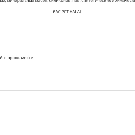
ных, минеральных масел, силиконов, пав, синтетических и химическ
ЕАС РСТ HALAL
, в прохл. месте