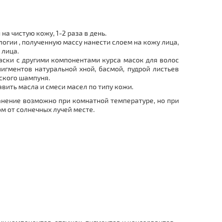
а чистую кожу, 1-2 раза в день.
гии , полученную массу нанести слоем на кожу лица,
 лица.
аски с другими компонентами курса масок для волос
игментов натуральной хной, басмой, пудрой листьев
еского шампуня.
вить масла и смеси масел по типу кожи.
ранение возможно при комнатной температуре, но при
 от солнечных лучей месте.