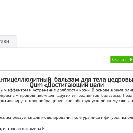
тики
нтицеллюлитный бальзам для тела цедров
Qum «Достигающий цели
ым эффектом и устранения дряблости кожи. В основе крема ол
рекрасным проводником для других ингредиентов бальзама. Не
и активизируют кровообращение, способствуя ускоренному сжиг
, используется для моделирования контура лица и фигуры, испол
, источник витамина Е.