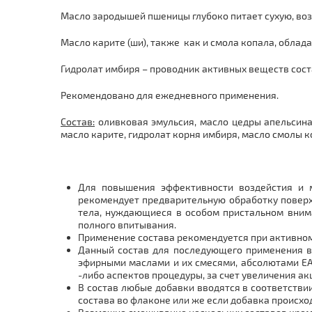
Масло зародышей пшеницы глубоко питает сухую, воз
Масло карите (ши), также как и смола копала, обла
Гидролат имбиря – проводник активных веществ сост
Рекомендовано для ежедневного применения.
Состав:
оливковая эмульсия, масло цедры апельсина
масло карите, гидролат корня имбиря, масло смолы к
Для повышения эффективности воздейстия и м
рекомендует предварительную обработку поверх
тела, нуждающиеся в особом пристальном внима
полного впитывания.
Применение состава рекомендуется при активном 
Данный состав для последующего применения в 
эфирными маслами и их смесями, абсолютами EA
-либо аспектов процедуры, за счет увеличения а
В состав любые добавки вводятся в соответстви
состава во флаконе или же если добавка происхо