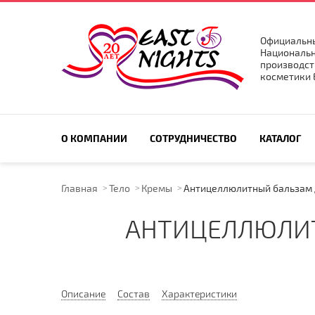
Официальны
Национальн
производст
косметики E
ПОИСК ПО САЙТУ
О КОМПАНИИ
СОТРУДНИЧЕСТВО
КАТАЛОГ
Главная
Тело
Кремы
Антицеллюлитный бальзам 
АНТИЦЕЛЛЮЛИТ
Описание
Состав
Характеристики