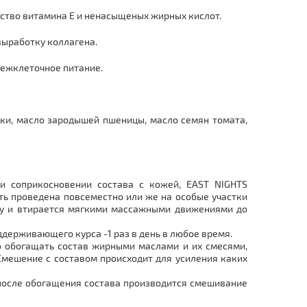
ество витамина Е и ненасыщеных жирных кислот.
выработку коллагена.
межклеточное питание.
чки, масло зародышей пшеницы, масло семян томата,
и соприкосновении состава с кожей, EAST NIGHTS
ь проведена повсеместно или же на особые участки
ожу и втирается мягкими массажными движениями до
ддерживающего курса -1 раз в день в любое время.
о обогащать состав жирными маслами и их смесями,
мешение с составом происходит для усиления каких
 после обогащения состава производится смешивание