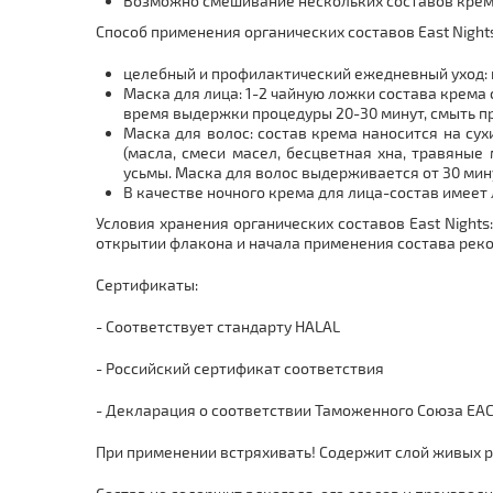
Возможно смешивание нескольких составов кремо
Способ применения органических составов East Nights
целебный и профилактический ежедневный уход: ка
Маска для лица: 1-2 чайную ложки состава крема
время выдержки процедуры 20-30 минут, смыть п
Маска для волос: состав крема наносится на су
(масла, смеси масел, бесцветная хна, травяные
усьмы. Маска для волос выдерживается от 30 мин
В качестве ночного крема для лица-состав имеет 
Условия хранения органических составов East Night
открытии флакона и начала применения состава реко
Сертификаты:
- Соответствует стандарту HALAL
- Российский сертификат соответствия
- Декларация о соответствии Таможенного Союза EA
При применении встряхивать! Содержит слой живых р