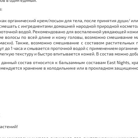
в в один единый.
:
к органический крем/лосьон для тела, после принятия души/ или н
 смешать с ингредиентами домашней народной природной косметоло
роточной водой. Рекомендовано для воспаленной увядающей кожи
хие волосы по всей длине и кожу головы, возможно смешивание м
 маски). Также, возможно смешивание с составом растительных п
ут до 1 часа и смывается проточной водой с применением органич
легкую текстуру и быстро впитывается кожей. В состав можно доба
s: данный состав относится к бальзамным составам East Nights, х
мендуется хранение в холодильнике или в прохладном защищенном
C
астений!