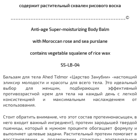
содержит растительный сквален рисового воска
______________________________________________©
Anti-age Super-moisturizing Body Balm
with Moroccan rose and sea purslane
contains vegetable squalene of rice wax
SS-LB-04
Бальзам для тела Ahed Tidmor «Царство Занубии» -настоящий
эликсир молодости и красоты для всего тела. Это идеальный
выбор для женщин, подбирающих эффективный
противозрастной крем для тела на каждый день с легкой
консистенцией и максимальным наслаждением от
использования.
Стоит обратить внимание, что этот состав протеинонасыщен, в
него входит важный ингредиент), протеин зародышей твердой
пшеницы, который в нужном проценте обогащает формулу и
выполняет целевые задачи. Растительный протеин помогает в
восстановлении и поддержании структуры эпителиальных