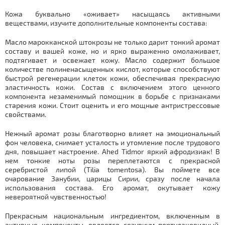
Кожа буквально «оживает» насыщаясь активными
веществами, изучите дополнительные компоненты состава:
Масло марокканской штокрозы не только дарит тонкий аромат
составу и вашей коже, но и ярко выраженно омолаживает,
подтягивает и освежает кожу. Масло содержит большое
количестве полиненасыщенных кислот, которые способствуют
быстрой регенерации клеток кожи, обеспечивая прекрасную
эластичность кожи. Состав с включением этого ценного
компонента незаменимый помощник в борьбе с признаками
старения кожи. Стоит оценить и его мощные антристрессовые
свойствами.
Нежный аромат розы благотворно влияет на эмоциональный
фон человека, снимает усталость и утомление после трудового
дня, повышает настроение. Ahed Tidmor яркий афродизиак! В
нем тонкие ноты розы переплетаются с прекрасной
серебристой липой (Tilia tomentosa). Вы поймете все
очарование Занубии, царицы Сирии, сразу после начала
использования состава. Его аромат, окутывает кожу
невероятной чувственностью!
Прекрасным национальным ингредиентом, включенным в
активные компоненты, является сезувиум портулаковидный.