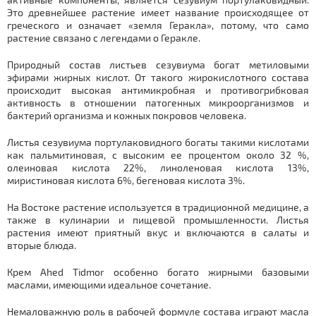
Это древнейшее растение имеет название происходящее от
греческого и означает «земля Геракла», потому, что само
растение связано с легендами о Геракле.
Природный состав листьев сезувиума богат метиловыми
эфирами жирных кислот. От такого жирокислотного состава
происходит высокая антимикробная и противогрибковая
активность в отношении патогенных микроорганизмов и
бактерий организма и кожных покровов человека.
Листья сезувиума портулаковидного богаты такими кислотами
как пальмитиновая, с высоким ее процентом около 32 %,
олеиновая кислота 22%, линоленовая кислота 13%,
миристиновая кислота 6%, бегеновая кислота 3%.
На Востоке растение используется в традиционной медицине, а
также в кулинарии и пищевой промышленности. Листья
растения имеют приятный вкус и включаются в салаты и
вторые блюда.
Крем Ahed Tidmor особенно богато жирными базовыми
маслами, имеющими идеальное сочетание.
Немаловажную роль в рабочей формуле состава играют масла