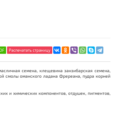
 масличная семена, клещевина занзибарская семена,
ной смолы оманского ладана Фререана, пудра корней
ских и химических компонентов, отдушек, пигментов,