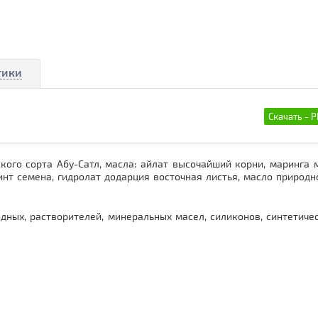
тики
кого сорта Абу-Сатл, масла: айлат высочайший корни, маринга
нт семена, гидролат додарция восточная листья, масло природ
одных, растворителей, минеральных масел, силиконов, синтетиче