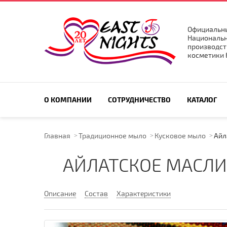
Официальны
Национальн
производст
косметики E
ПОИСК ПО САЙТУ
О КОМПАНИИ
СОТРУДНИЧЕСТВО
КАТАЛОГ
Главная
Традиционное мыло
Кусковое мыло
Айл
АЙЛАТСКОЕ МАСЛИ
Описание
Состав
Характеристики