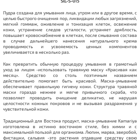
SlL-S-015
Пудра создана для умывания лица, утром или в другое время, с
целью быстрого очищения пор, ликвидации любых загрязнений,
мягкий гоммаж, оживление и тонизация клеток, освежение
кожи, устранение следов усталости, устраняет дряблость,
повышает кровоснабжение в клетках, после смывания состава
в случае дальнейшего нанесения натурального крема
проводимость и усвояемость ценных компонентов
увеличивается в несколько раз.
Как превратить обычную процедуру умывания в грамотный
уход за лицом -использовать травяную маску «Красивая как
месяц». Средство со столь поэтичным названием
действительно помогает быть красивой. Маска-умывание
обеспечивает правильную гигиену кожи. Структура травяной
маски гораздо нежнее и мягче привычного скраба, что
позволяет проводить очищение деликатно, не нарушая
целостности кожных покровов и не вызывая раздражения у
чувствительной кожи.
Традиционный для Востока продукт, маска-умывание Kamariya
изготовлена в истинно восточном стиле, без химии и с
максимальной пользой для организма. Люпин, марва, зверобой,
фисташки, сальвия -это растения отдавшие средству свою