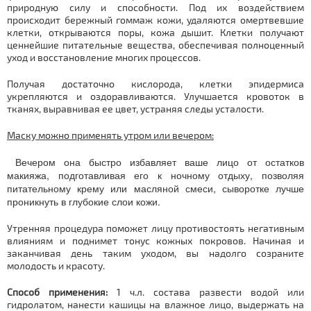
природную силу и способности. Под их воздействием
происходит бережный гоммаж кожи, удаляются омертвевшие
клетки, открываются поры, кожа дышит. Клетки получают
ценнейшие питательные вещества, обеспечивая полноценный
уход и восстановление многих процессов.
Получая достаточно кислорода, клетки эпидермиса
укрепляются и оздоравливаются. Улучшается кровоток в
тканях, выравнивая ее цвет, устраняя следы усталости.
Маску можно применять утром или вечером:
Вечером она быстро избавляет ваше лицо от остатков
макияжа, подготавливая его к ночному отдыху, позволяя
питательному крему или масляной смеси, сыворотке лучше
проникнуть в глубокие слои кожи.
Утренняя процедура поможет лицу противостоять негативным
влияниям и поднимет тонус кожных покровов. Начиная и
заканчивая день таким уходом, вы надолго созраните
молодость и красоту.
Способ применения:
1 ч.л. состава развести водой или
гидролатом, нанести кашицы на влажное лицо, выдержать на