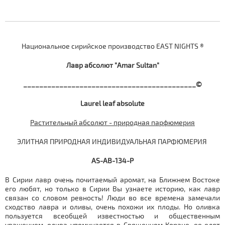
Национальное сирийское производство EAST NIGHTS ®
Лавр
абсолют "Amar Sultan"
___________________________________________©
Laurel leaf absolute
Растительный абсолют - природная парфюмерия
ЭЛИТНАЯ ПРИРОДНАЯ ИНДИВИДУАЛЬНАЯ ПАРФЮМЕРИЯ
AS-AB-134-P
В Сирии лавр очень почитаемый аромат, на Ближнем Востоке
его любят, но только в Сирии Вы узнаете историю, как лавр
связан со словом ревность! Люди во все времена замечали
сходство лавра и оливы, очень похожи их плоды. Но оливка
пользуется всеобщей известностью и общественным
уважением, олива упоминается в Священном Коране, ее едят