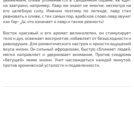
на завтраки, например. Лавр же знают не многие, несмотря на
его целебную силу. Именно поэтому по легенде, лавр стал
ревновать к оливе, с тех самых пор, арабское слово лавр звучит
как Гар- غار, что означает и лавр и также ревность!
Восток красивый и его аромат великолепен, он
стимулирует
тело и дух, освежает восприятие, избавляет от безысходности и
равнодушия. Для романтического настроя и яркости ощущений
вкуса жизни. Он сильный афродизиак, быстро сближает людей,
мягко направляет и удерживает внимание. Против синдрома
«бегущей» мимо жизни. Учит наслаждаться каждой минутой,
против хронической усталости и подавленности.