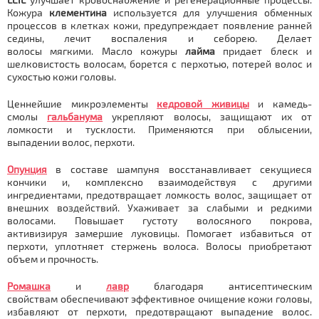
Кожура
клементина
используется для улучшения обменных
процессов в клетках кожи, предупреждает появление ранней
седины, лечит воспаления и себорею. Делает
волосы мягкими. Масло кожуры
лайма
придает блеск и
шелковистость волосам, борется с перхотью, потерей волос и
сухостью кожи головы.
Ценнейшие микроэлементы
кедровой живицы
и камедь-
смолы
гальбанума
укрепляют волосы, защищают их от
ломкости и тусклости. Применяются при облысении,
выпадении волос, перхоти.
Опунция
в составе шампуня восстанавливает секущиеся
кончики и, комплексно взаимодействуя с другими
ингредиентами, предотвращает ломкость волос, защищает от
внешних воздействий. Ухаживает за слабыми и редкими
волосами. Повышает густоту волосяного покрова,
активизируя замершие луковицы. Помогает избавиться от
перхоти, уплотняет стержень волоса. Волосы приобретают
объем и прочность.
Ромашка
и
лавр
благодаря антисептическим
свойствам обеспечивают эффективное очищение кожи головы,
избавляют от перхоти, предотвращают выпадение волос.