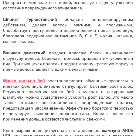
Прекрасно смешивается с водой, используется для улучшения
состояния поврежденного эпидермиса.
Шпинат туркестанский
обладает кондиционирующим
действием, делает волосы мягкими и послушными.
Способствует росту волос и возникновению новых фолликул,
благодаря содержанию витаминов В, С и Е, калия, кальция,
магния, железа.
Василек дамасский
придает волосам блеск, выравнивает
структуру волоса. Освежает волосы, придавая им ухоженный
вид. При вьющихся волосах придает локону красивую форму, а
прямые волосы делает гладкими, эластичными.
Масло
листьев бей
восстанавливает обменные процессы в
клетках фолликул, активно стимулирует быстрый рост волос.
Регулярно применяя масло бей в масках и натуральных
шампунях, можно существенно ускорить рост волос. Это масло
также отлично восстанавливает поврежденные волосы,
предотвращая расслаивание. Эффективно борется с перхотью
и регулирует выделение кожного сала. Волосы после его
применения дольше остаются чистыми и свежими.
Ярко выраженная цитрусовая составляющая
шампуня ARUS
LEIL
улучшает кровоснабжение и регенерационные процессы.