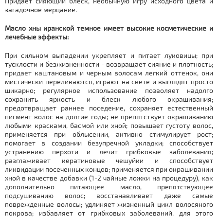
Придает сияющий блеск, необычную игру исходного цвета и
загадочное мерцание.
Масло хны иранской темное имеет высокие косметические и
лечебные эффекты:
При сильном выпадении укрепляет и питает луковицы; при
тусклости и безжизненности - возвращает сияние и плотность;
придает каштановым и черным волосам легкий оттенок, они
мистически переливаются, играют на свете и выглядят просто
шикарно; регулярное использование позволяет надолго
сохранить яркость и блеск любого окрашивания;
предотвращает раннее поседение, сохраняет естественный
пигмент волос на долгие годы; не препятствует окрашиванию
любыми красками, басмой или хной; повышает густоту волос,
применяется при облысении, активно стимулирует рост;
помогает в создании безупречной укладки; способствует
устранению перхоти и лечит грибковые заболевания;
разглаживает кератиновые чешуйки и способствует
ликвидации посеченных концов; применяется при окрашивании
хной в качестве добавки (1-2 чайные ложки на процедуру), как
дополнительно питающее масло, препятствующее
подсушиванию волос; восстанавливает даже самые
поврежденные волосы; удлиняет жизненный цикл волосяного
покрова; избавляет от грибковых заболеваний, для этого