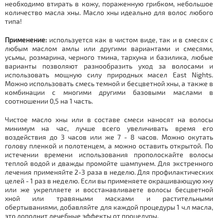
необходимо втирать в кожу, пораженную грибком, небольшое
количество масла хны. Масло хны идеально для волос любого
типа!
Применение:
используется как в чистом виде, так и в смесях с
любым маслом амлы или другими вариантами и смесями,
усьмы, розмарина, черного тмина, тархуна и базилика, любые
варианты позволяют разнообразить уход за волосами и
использовать мощную силу природных масел East Nights.
Можно использовать смесь темной и бесцветной хны, а также в
комбинации с многими другими базовыми маслами в
соотношении 0,5 на 1 часть.
Чистое масло хны или в составе смеси наносят на волосы
минимум на час, лучше всего увеличивать время его
воздействия до 3 часов или же 7 - 8 часов. Можно окутать
голову пленкой и полотенцем, а можно оставить открытой. По
истечении времени использования прополоскайте волосы
теплой водой и дважды промойте шампунем. Для экстренного
лечения применяйте 2-3 раза в неделю. Для профилактических
целей - 1 раз в неделю. Если вы применяете окрашивающую хну
или же укрепляете и восстанавливаете волосы бесцветной
хной или травяными масками и растительными
обертываниями, добавляйте для каждой процедуры 1 ч.л масла,
это дополнит лечебные эффекты от процедуры.