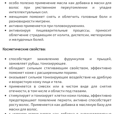
особо полезно применение масла как добавка в маски для
волос при умственном переутомлении и упадке
интеллектуальных сил.
женщинам поможет снять и облегчить головные боли и
разновидности мигрени.
активно применяется при головокружениях.
активизируя пищеварительные процессы, приносит
облегчение страдающим от колита, диспепсии, метеоризма
и желудочных болей.
Косметические свойства:
способствует заживлению фурункулов и прыщей,
заживляет рубцы, тонизирующее.
обладает сильным стягивающим свойством, эффективно
поможет коже с расширенными порами.
оказывает сильное тонизирующее воздействие на дряблую
и возрастную кожу лица и тела.
применяется в смесях или в чистом виде для снятия
отечности, в том числе и области под глазами.
стимулирует и тонизирует клетки кожи головы, эффективно
предотвращают появление перхоти, активно способствует
росту волос. Применяется как добавка в масляную базу для
маски для волос.
с успехом используется как добавка в антицеллюлитные