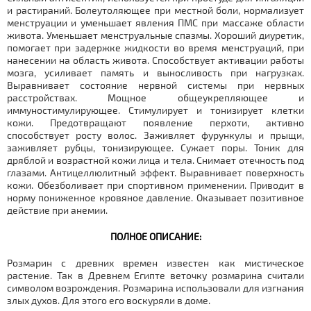
и растираний. Болеутоляющее при местной боли, нормализует
менструации и уменьшает явления ПМС при массаже области
живота. Уменьшает менструальные спазмы. Хороший диуретик,
помогает при задержке жидкости во время менструаций, при
нанесении на область живота. Способствует активации работы
мозга, усиливает память и выносливость при нагрузках.
Выравнивает состояние нервной системы при нервных
расстройствах. Мощное общеукрепляющее и
иммуностимулирующее. Стимулирует и тонизирует клетки
кожи. Предотвращают появление перхоти, активно
способствует росту волос. Заживляет фурункулы и прыщи,
заживляет рубцы, тонизирующее. Сужает поры. Тоник для
дряблой и возрастной кожи лица и тела. Снимает отечность под
глазами. Антицеллюлитный эффект. Выравнивает поверхность
кожи. Обезболивает при спортивном применении. Приводит в
норму пониженное кровяное давление. Оказывает позитивное
действие при анемии.
ПОЛНОЕ ОПИСАНИЕ:
Розмарин с древних времен известен как мистическое
растение. Так в Древнем Египте веточку розмарина считали
символом возрождения. Розмарина использовали для изгнания
злых духов. Для этого его воскуряли в доме.