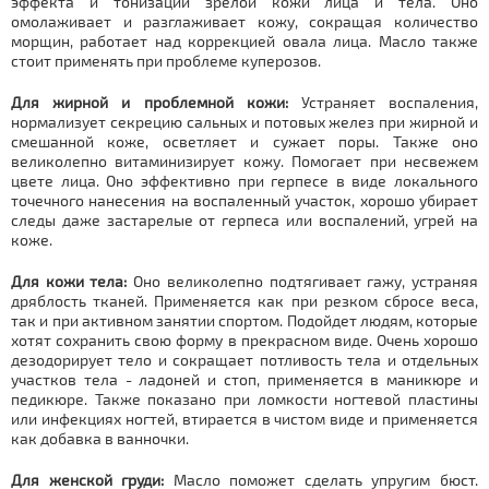
эффекта и тонизации зрелой кожи лица и тела. Оно
омолаживает и разглаживает кожу, сокращая количество
морщин, работает над коррекцией овала лица. Масло также
стоит применять при проблеме куперозов.
Для жирной и проблемной кожи:
Устраняет воспаления,
нормализует секрецию сальных и потовых желез при жирной и
смешанной коже, осветляет и сужает поры. Также оно
великолепно витаминизирует кожу. Помогает при несвежем
цвете лица. Оно эффективно при герпесе в виде локального
точечного нанесения на воспаленный участок, хорошо убирает
следы даже застарелые от герпеса или воспалений, угрей на
коже.
Для кожи тела:
Оно великолепно подтягивает гажу, устраняя
дряблость тканей. Применяется как при резком сбросе веса,
так и при активном занятии спортом. Подойдет людям, которые
хотят сохранить свою форму в прекрасном виде. Очень хорошо
дезодорирует тело и сокращает потливость тела и отдельных
участков тела - ладоней и стоп, применяется в маникюре и
педикюре. Также показано при ломкости ногтевой пластины
или инфекциях ногтей, втирается в чистом виде и применяется
как добавка в ванночки.
Для женской груди:
Масло поможет сделать упругим бюст.