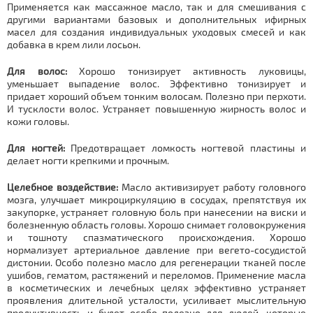
Применяется как массажное масло, так и для смешивания с
другими вариантами базовых и дополнительных ифирных
масел для создания индивидуальных уходовых смесей и как
добавка в крем лили лосьон.
Для волос:
Хорошо тонизирует активность луковицы,
уменьшает выпадение волос. Эффективно тонизирует и
придает хороший объем тонким волосам. Полезно при перхоти.
И тусклости волос. Устраняет повышенную жирность волос и
кожи головы.
Для ногтей:
Предотвращает ломкость ногтевой пластины и
делает ногти крепкими и прочным.
Целебное воздействие:
Масло активизирует работу головного
мозга, улучшает микроциркуляцию в сосудах, препятствуя их
закупорке, устраняет головную боль при нанесении на виски и
болезненную область головы. Хорошо снимает головокружения
и тошноту спазматического происхождения. Хорошо
нормализует артериальное давление при вегето-сосудистой
дистонии. Особо полезно масло для регенерации тканей после
ушибов, гематом, растяжений и переломов. Применение масла
в косметических и лечебных целях эффективно устраняет
проявления длительной усталости, усиливает мыслительную
продуктивность и будет особо полезно для людей, которые