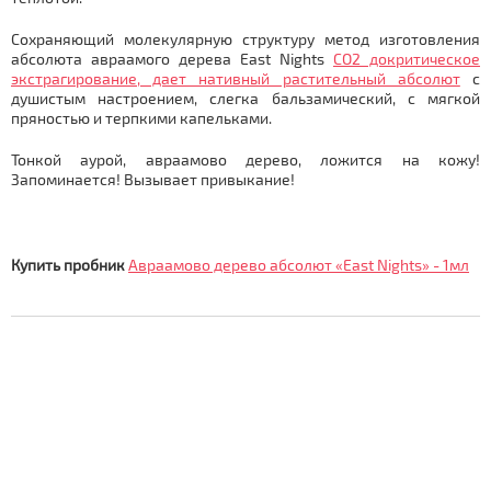
Сохраняющий молекулярную структуру метод изготовления
абсолюта авраамого дерева East Nights
СО2 докритическое
экстрагирование, дает нативный растительный абсолют
с
душистым настроением, слегка бальзамический, с мягкой
пряностью и терпкими капельками.
Тонкой аурой, авраамово дерево, ложится на кожу!
Запоминается! Вызывает привыкание!
Купить пробник
Авраамово дерево абсолют «East Nights» - 1мл