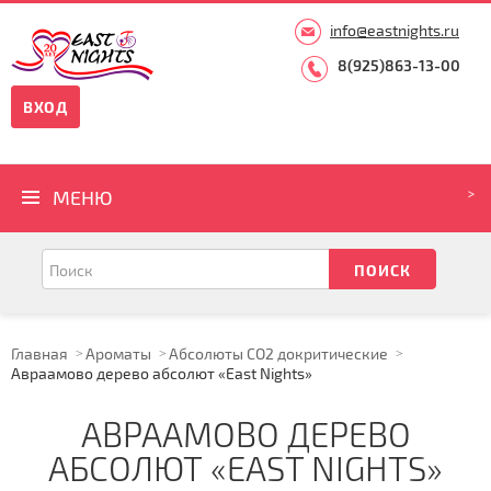
info@eastnights.ru
8(925)863-13-00
ВХОД
МЕНЮ
Главная
Ароматы
Абсолюты CO2 докритические
Авраамово дерево абсолют «East Nights»
АВРААМОВО ДЕРЕВО
АБСОЛЮТ «EAST NIGHTS»