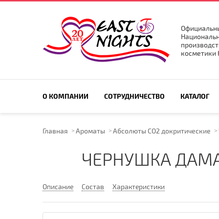
Официальны
Национальн
производст
косметики E
ПОИСК ПО САЙТУ
О КОМПАНИИ
СОТРУДНИЧЕСТВО
КАТАЛОГ
Главная
Ароматы
Абсолюты CO2 докритические
ЧЕРНУШКА ДАМА
Описание
Состав
Характеристики