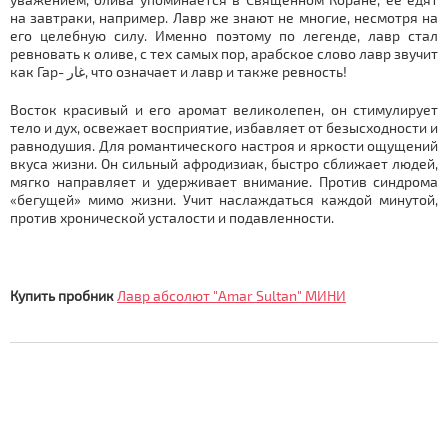
на завтраки, например. Лавр же знают не многие, несмотря на
его целебную силу. Именно поэтому по легенде, лавр стал
ревновать к оливе, с тех самых пор, арабское слово лавр звучит
как Гар- غار, что означает и лавр и также ревность!
Восток красивый и его аромат великолепен, он
стимулирует
тело и дух, освежает восприятие, избавляет от безысходности и
равнодушия. Для романтического настроя и яркости ощущений
вкуса жизни. Он сильный афродизиак, быстро сближает людей,
мягко направляет и удерживает внимание. Против синдрома
«бегущей» мимо жизни. Учит наслаждаться каждой минутой,
против хронической усталости и подавленности.
Купить пробник
Лавр абсолют "Amar Sultan" МИНИ