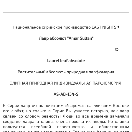
Национальное сирийское производство EAST NIGHTS ®
Лавр
абсолют "Amar Sultan"
___________________________________________©
Laurel leaf absolute
Растительный абсолют - природная парфюмерия
ЭЛИТНАЯ ПРИРОДНАЯ ИНДИВИДУАЛЬНАЯ ПАРФЮМЕРИЯ
AS-AB-134-S
В Сирии лавр очень почитаемый аромат, на Ближнем Востоке
его любят, но только в Сирии Вы узнаете историю, как лавр
связан со словом ревность! Люди во все времена замечали
сходство лавра и оливы, очень похожи их плоды. Но оливка
пользуется всеобщей известностью и общественным
уважением, олива упоминается в Священном Коране, ее едят