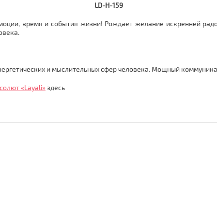
LD
-H
-159
эмоции, время и события жизни! Рождает желание искренней радо
овека.
энергетических и мыслительных сфер человека. Мощный коммуника
олют «Layali»
здесь