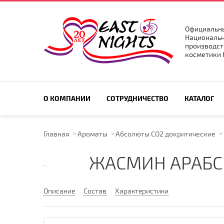
Официальны
Национальн
производст
косметики E
ПОИСК ПО САЙТУ
О КОМПАНИИ
СОТРУДНИЧЕСТВО
КАТАЛОГ
Главная
Ароматы
Абсолюты CO2 докритические
ЖАСМИН АРАБС
Описание
Состав
Характеристики