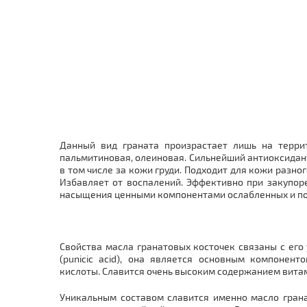
Данный вид граната произрастает лишь на терри
пальмитиновая, олеиновая. Сильнейший антиоксидант
в том числе за кожи груди. Подходит для кожи разн
Избавляет от воспалений. Эффективно при закупоре
насыщения ценными компонентами ослабленных и пов
Свойства масла гранатовых косточек связаны с ег
(punicic acid), она является основным компоне
кислоты. Славится очень высоким содержанием витам
Уникальным составом славится именно масло грана