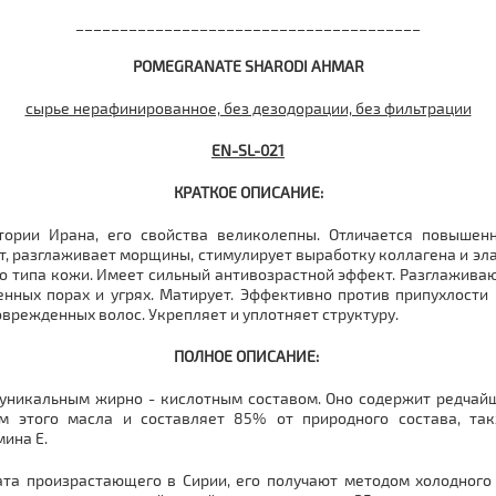
_______________________________________
POMEGRANATE SHARODI AHMAR
сырье нерафинированное, без дезодорации, без фильтрации
EN-SL-021
КРАТКОЕ ОПИСАНИЕ:
тории Ирана, его свойства великолепны. Отличается повышенн
, разглаживает морщины, стимулирует выработку коллагена и эласт
ого типа кожи. Имеет сильный антивозрастной эффект. Разглажив
нных порах и угрях. Матирует. Эффективно против припухлости 
режденных волос. Укрепляет и уплотняет структуру.
ПОЛНОЕ ОПИСАНИЕ:
о уникальным жирно - кислотным составом. Оно содержит редч
нтом этого масла и составляет 85% от природного состава, 
ина Е.
та произрастающего в Сирии, его получают методом холодного