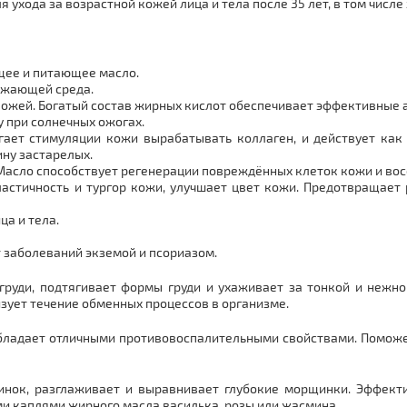
 ухода за возрастной кожей лица и тела после 35 лет, в том числе 
щее и питающее масло.
ужающей среда.
 кожей. Богатый состав жирных кислот обеспечивает эффективные 
у при солнечных ожогах.
гает стимуляции кожи вырабатывать коллаген, и действует как
ину застарелых.
Масло способствует регенерации повреждённых клеток кожи и во
стичность и тургор кожи, улучшает цвет кожи. Предотвращает 
ца и тела.
т заболеваний экземой и псориазом.
руди, подтягивает формы груди и ухаживает за тонкой и нежн
изует течение обменных процессов в организме.
бладает отличными противовоспалительными свойствами. Поможет
нок, разглаживает и выравнивает глубокие морщинки. Эффекти
и каплями жирного масла василька, розы или жасмина.