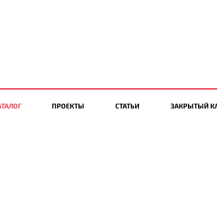
АТАЛОГ
ПРОЕКТЫ
СТАТЬИ
ЗАКРЫТЫЙ К
8(925)863-13-00
stnights.ru