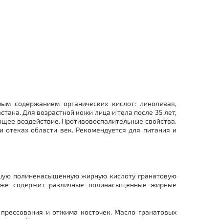
ым содержанием органических кислот: линолевая,
ана. Для возрастной кожи лица и тела после 35 лет,
ающее воздействие. Противовоспалительные свойства.
и отеках области век. Рекомендуется для питания и
айшую полиненасыщенную жирную кислоту гранатовую
также содержит различные полинасыщенные жирные
 прессования и отжима косточек. Масло гранатовых