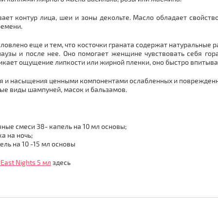
ает контур лица, шеи и зоны декольте. Масло обладает свойств
ремени.
ловлено еще и тем, что косточки граната содержат натуральные
узы и после нее. Оно помогает женщине чувствовать себя гора
икает ощущение липкости или жирной пленки, оно быстро впитывае
ия и насыщения ценными компонентами ослабленных и поврежденн
вые виды шампуней, масок и бальзамов.
яные смеси 38- капель на 10 мл основы;
а на ночь;
ль на 10 -15 мл основы
ast Nights 5 мл
здесь