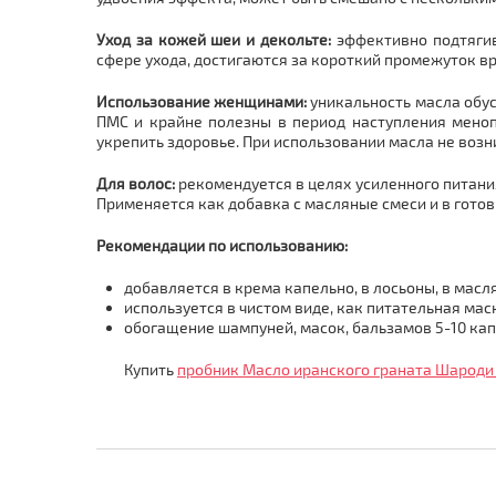
Уход за кожей шеи и декольте:
эффективно подтягив
сфере ухода, достигаются за короткий промежуток в
Использование женщинами:
уникальность масла обус
ПМС и крайне полезны в период наступления менопа
укрепить здоровье. При использовании масла не возн
Для волос:
рекомендуется в целях усиленного питан
Применяется как добавка с масляные смеси и в гото
Рекомендации по использованию:
добавляется в крема капельно, в лосьоны, в масл
используется в чистом виде, как питательная маск
обогащение шампуней, масок, бальзамов 5-10 капе
Купить
пробник Масло иранского граната Шароди E