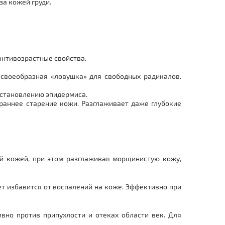
за кожей груди.
антивозрастные свойства.
 своеобразная «ловушка» для свободных радикалов.
сстановлению эпидермиса.
раннее старение кожи. Разглаживает даже глубокие
ой кожей, при этом разглаживая морщинистую кожу,
 избавится от воспалений на коже. Эффективно при
вно против припухлости и отеках области век. Для