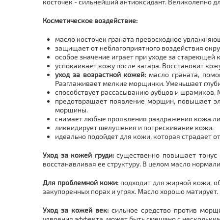
косточек - сильнейший антиоксидант. Великолепно для
Косметическое воздействие:
масло косточек граната превосходное увлажняю
защищает от неблагоприятного воздействия окр
особое значение играет при уходе за стареющей
успокаивает кожу после загара. Восстановит кож
уход за возрастной кожей:
масло граната, помо
Разглаживает мелкие морщинки. Уменьшает глуб
способствует рассасыванию рубцов и шрамиков. 
предотвращает появление морщин, повышает эла
морщины.
снимает любые проявления раздражения кожа ли
ликвидирует шелушения и потрескивание кожи.
идеально подойдет для кожи, которая страдает о
Уход за кожей груди:
существенно повышает тонус г
восстанавливая ее структуру. В целом масло нормал
Для проблемной кожи:
подходит для жирной кожи, о
закупоренных порах и угрях. Масло хорошо матирует.
Уход за кожей век:
сильное средство против морщи
удвоения эффекта, может быть смешано с нескольким