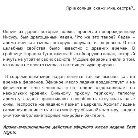
Ярче солнца, скажи мне, сестра?..
Одним из даров, которые волхвы принесли новорожденному
Иисусу, был драгоценный ладан. Что же это такое? Ладан –
ароматическая смола, которую получают из деревьев. О его
целебных свойства было известно с древних времен. В
гробнице фараона Тутанхамона был обнаружен ладан, который
ничуть не утратил своих свойств. Мудрые фараоны знали о том,
что ладан не просто смола, а настоящее чудо природы.
В современном мире ладан ценится так же высоко, как во
времена фараонов. Эфирное масло ладана воздействует и на
физическое тело человека, и на тонкое, оздоравливает на
нескольких уровнях. Сильному, яркому, терпкому, теплому
аромату ладана приписывают способность отпугивать злые
силы. Неспроста же ладаном пахнет в церквях. Аромат ладана
гармонично впишется и в атмосферу обычной квартиру, заодно
уничтожив болезнетворные микробы и бактерии.
Арома-эмоциональное действие эфирного масла ладана East
Nights