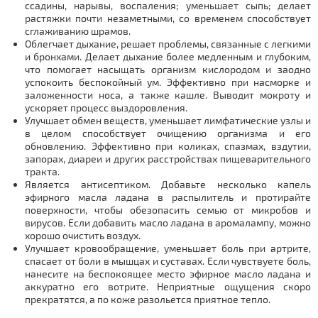
ссадины, нарывы, воспаления; уменьшает сыпь; делает
растяжки почти незаметными, со временем способствует
сглаживанию шрамов.
Облегчает дыхание, решает проблемы, связанные с легкими
и бронхами. Делает дыхание более медленным и глубоким,
что помогает насыщать организм кислородом и заодно
успокоить беспокойный ум. Эффективно при насморке и
заложенности носа, а также кашле. Выводит мокроту и
ускоряет процесс выздоровления.
Улучшает обмен веществ, уменьшает лимфатические узлы и
в целом способствует очищению организма и его
обновлению. Эффективно при коликах, спазмах, вздутии,
запорах, диареи и других расстройствах пищеварительного
тракта.
Является антисептиком. Добавьте несколько капель
эфирного масла ладана в распылитель и протирайте
поверхности, чтобы обезопасить семью от микробов и
вирусов. Если добавить масло ладана в аромалампу, можно
хорошо очистить воздух.
Улучшает кровообращение, уменьшает боль при артрите,
спасает от боли в мышцах и суставах. Если чувствуете боль,
нанесите на беспокоящее место эфирное масло ладана и
аккуратно его вотрите. Неприятные ощущения скоро
прекратятся, а по коже разольется приятное тепло.