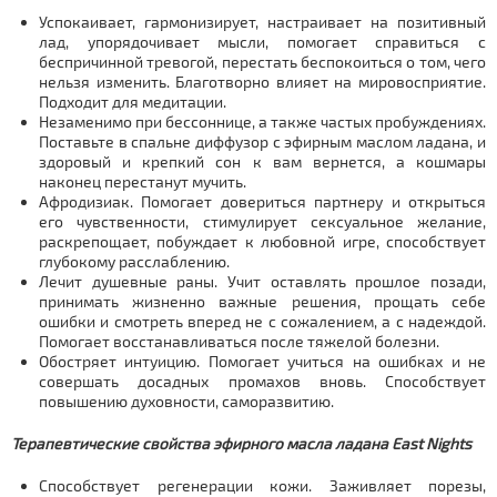
Успокаивает, гармонизирует, настраивает на позитивный
лад, упорядочивает мысли, помогает справиться с
беспричинной тревогой, перестать беспокоиться о том, чего
нельзя изменить. Благотворно влияет на мировосприятие.
Подходит для медитации.
Незаменимо при бессоннице, а также частых пробуждениях.
Поставьте в спальне диффузор с эфирным маслом ладана, и
здоровый и крепкий сон к вам вернется, а кошмары
наконец перестанут мучить.
Афродизиак. Помогает довериться партнеру и открыться
его чувственности, стимулирует сексуальное желание,
раскрепощает, побуждает к любовной игре, способствует
глубокому расслаблению.
Лечит душевные раны. Учит оставлять прошлое позади,
принимать жизненно важные решения, прощать себе
ошибки и смотреть вперед не с сожалением, а с надеждой.
Помогает восстанавливаться после тяжелой болезни.
Обостряет интуицию. Помогает учиться на ошибках и не
совершать досадных промахов вновь. Способствует
повышению духовности, саморазвитию.
Терапевтические свойства эфирного масла ладана East Nights
Способствует регенерации кожи. Заживляет порезы,