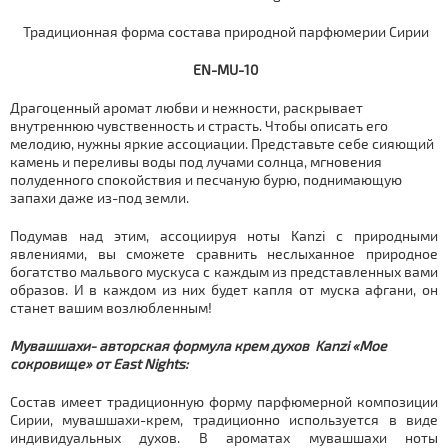
Традиционная форма состава природной парфюмерии Сирии
EN-MU-10
Драгоценный аромат любви и нежности, раскрывает
внутреннюю чувственность и страсть. Чтобы описать его
мелодию, нужны яркие ассоциации. Представьте себе сияющий
камень и переливы воды под лучами солнца, мгновения
полуденного спокойствия и песчаную бурю, поднимающую
запахи даже из-под земли.
Подумав над этим, ассоциируя ноты Kanzi с природными
явлениями, вы сможете сравнить неслыханное природное
богатство мальвого мускуса с каждым из представленных вами
образов. И в каждом из них будет капля от муска афгани, он
станет вашим возлюбленным!
Мувашшахи- авторская формула крем духов Kanzi «Мое
сокровище» от East Nights:
Состав имеет традиционную форму парфюмерной композиции
Сирии, мувашшахи-крем, традиционно используется в виде
индивидуальных духов. В ароматах мувашшахи ноты