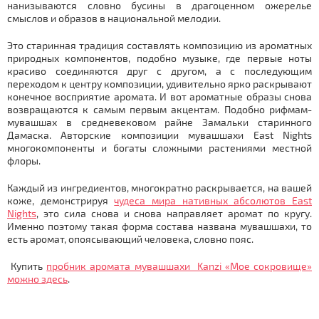
нанизываются словно бусины в драгоценном ожерелье
смыслов и образов в национальной мелодии.
Это старинная традиция составлять композицию из ароматных
природных компонентов, подобно музыке, где первые ноты
красиво соединяются друг с другом, а с последующим
переходом к центру композиции, удивительно ярко раскрывают
конечное восприятие аромата. И вот ароматные образы снова
возвращаются к самым первым акцентам. Подобно рифмам-
мувашшах в средневековом райне Замальки старинного
Дамаска. Авторские композиции мувашшахи East Nights
многокомпоненты и богаты сложными растениями местной
флоры.
Каждый из ингредиентов, многократно раскрывается, на вашей
коже, демонстрируя
чудеса мира нативных абсолютов East
Nights
, это сила снова и снова направляет аромат по кругу.
Именно поэтому такая форма состава названа мувашшахи, то
есть аромат, опоясывающий человека, словно пояс.
Купить
пробник аромата мувашшахи Kanzi «Мое сокровище»
можно здесь
.