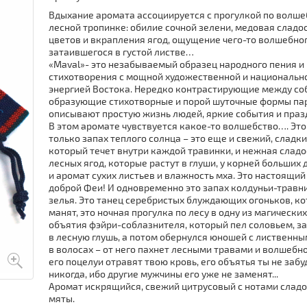
Вдыхание аромата ассоциируется с прогулкой по волш
лесной тропинке: обилие сочной зелени, медовая сладо
цветов и вкрапления ягод, ощущение чего-то волшебног
затаившегося в густой листве…
«Maval»- это незабываемый образец народного пения и
стихотворения с мощной художественной и национальн
энергией Востока. Нередко контрастирующие между со
образующие стихотворные и порой шуточные формы па
описывают простую жизнь людей, яркие события и праз
В этом аромате чувствуется какое-то волшебство…. Это
только запах теплого солнца – это еще и свежий, сладки
который течет внутри каждой травинки, и нежная сладо
лесных ягод, которые растут в глуши, у корней больших 
и аромат сухих листьев и влажность мха. Это настоящий
доброй Феи! И одновременно это запах колдуньи-травни
зелья. Это танец серебристых блуждающих огоньков, к
манят, это ночная прогулка по лесу в одну из магических
объятия фэйри-соблазнителя, который пел соловьем, з
в лесную глушь, а потом обернулся юношей с лиственн
в волосах – от него пахнет лесными травами и волшебн
его поцелуи отравят твою кровь, его объятья ты не заб
никогда, ибо другие мужчины его уже не заменят...
Аромат искрящийся, свежий цитрусовый с нотами сладо
мяты.