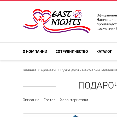
Официальны
Национальн
производст
косметики E
ПОИСК ПО САЙТУ
О КОМПАНИИ
СОТРУДНИЧЕСТВО
КАТАЛОГ
Главная
Ароматы
Сухие духи - макмарии, мувашш
ПОДАРО
Описание
Состав
Характеристики