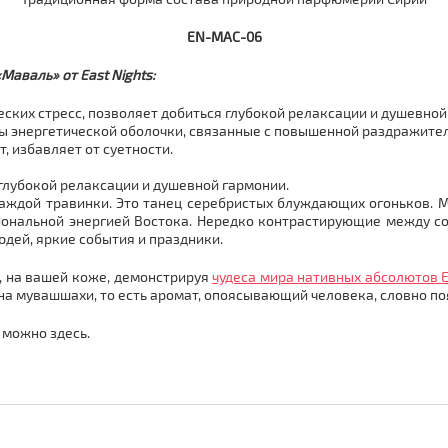
EN-MAC-06
аваль» от East Nights:
ких стресс, позволяет добиться глубокой релаксации и душевной
ты энергетической оболочки, связанные с повышенной раздражите
, избавляет от суетности.
 глубокой релаксации и душевной гармонии.
 каждой травинки. Это танец серебристых блуждающих огоньков. 
иональной энергией Востока. Нередко контрастирующие между с
дей, яркие события и праздники.
, на вашей коже, демонстрируя
чудеса мира нативных абсолютов E
на мувашшахи, то есть аромат, опоясывающий человека, словно по
можно здесь.