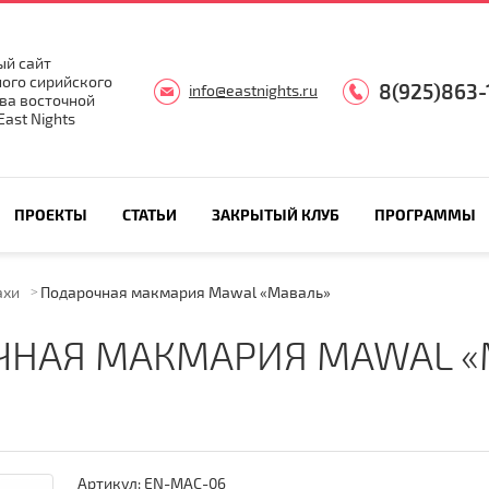
й сайт
ого сирийского
8(925)863-
info@eastnights.ru
ва восточной
ast Nights
ПРОЕКТЫ
СТАТЬИ
ЗАКРЫТЫЙ КЛУБ
ПРОГРАММЫ
ахи
Подарочная макмария Mawal «Маваль»
ЧНАЯ МАКМАРИЯ MAWAL «
Артикул:
EN-MAC-06