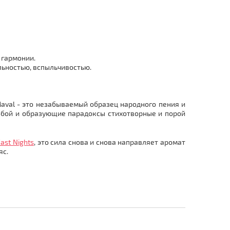
 гармонии.
льностью, вспыльчивостью.
Maval - это незабываемый образец народного пения и
обой и образующие парадоксы стихотворные и порой
ast Nights
, это сила снова и снова направляет аромат
яс.