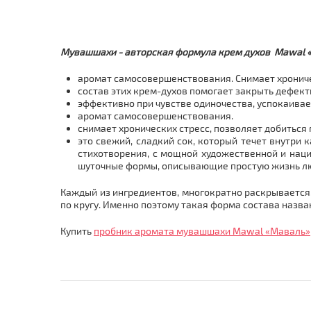
Мувашшахи - авторская формула крем духов Mawal «М
аромат самосовершенствования. Снимает хроничес
состав этих крем-духов помогает закрыть дефек
эффективно при чувстве одиночества, успокаивает
аромат самосовершенствования.
снимает хронических стресс, позволяет добиться
это свежий, сладкий сок, который течет внутри
стихотворения, с мощной художественной и нац
шуточные формы, описывающие простую жизнь лю
Каждый из ингредиентов, многократно раскрывается
по кругу. Именно поэтому такая форма состава назва
Купить
пробник аромата мувашшахи Mawal «Маваль»