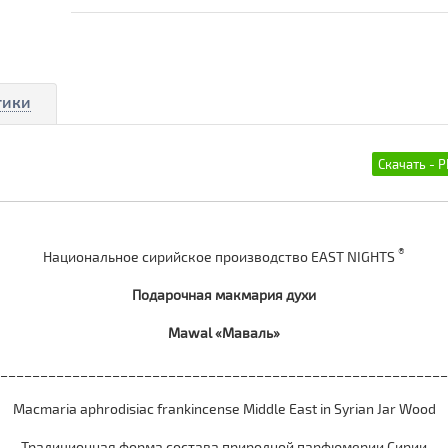
тики
®
Национальное сирийское производство EAST NIGHTS
Подарочная макмария духи
Mawal «Маваль»
_______________________________________________________
Macmaria aphrodisiac frankincense Middle East in Syrian Jar Wood
Традиционная форма состава природной парфюмерии Сирии