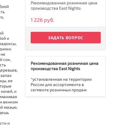
Рекомендованная розничная цена
ебной
производства East Nights:
сть
о,
1 226 руб.
ой
ЗАДАТЬ ВОПРОС
бой и
радоксы,
дники.
 не
й сок,
Рекомендованная розничная цена
сть
производства East Nights
деревьев,
 запах
*установленная на территории
цы, ее
России для ассортимента в
оторые
сегменте розничных продаж
 ночей, и
аманивая
ым венком
ой мазью,
удешь
сти и