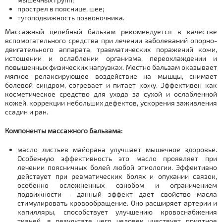
прострел в пояснице, шее;
тугоподвижность позвоночника.
Массажный целебный бальзам рекомендуется в качестве
вспомогательного средства при лечении заболеваний опорно-
двигательного аппарата, травматических поражений кожи,
истощении и ослаблении организма, переохлаждении и
повышенных физических нагрузках. Местно бальзам оказывает
мягкое релаксирующее воздействие на мышцы, снимает
болевой синдром, согревает и питает кожу. Эффективен как
косметическое средство для ухода за сухой и ослабленной
кожей, коррекции небольших дефектов, ускорения заживления
ссадин и ран.
Компоненты массажного бальзама:
масло листьев майорана улучшает мышечное здоровье.
Особенную эффективность это масло проявляет при
лечении поясничных болей любой этиологии. Эффективно
действует при ревматических болях и опухании связок,
особенно осложненных ознобом и ограничением
подвижности - данный эффект дает свойство масла
стимулировать кровообращение. Оно расширяет артерии и
капилляры, способствует улучшению кровоснабжения
тканей, в результате чего человек чувствует приятное