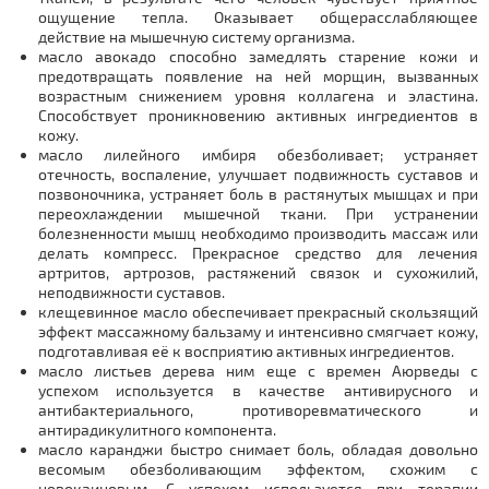
ощущение тепла. Оказывает общерасслабляющее
действие на мышечную систему организма.
масло авокадо способно замедлять старение кожи и
предотвращать появление на ней морщин, вызванных
возрастным снижением уровня коллагена и эластина.
Способствует проникновению активных ингредиентов в
кожу.
масло лилейного имбиря обезболивает; устраняет
отечность, воспаление, улучшает подвижность суставов и
позвоночника, устраняет боль в растянутых мышцах и при
переохлаждении мышечной ткани. При устранении
болезненности мышц необходимо производить массаж или
делать компресс. Прекрасное средство для лечения
артритов, артрозов, растяжений связок и сухожилий,
неподвижности суставов.
клещевинное масло обеспечивает прекрасный скользящий
эффект массажному бальзаму и интенсивно смягчает кожу,
подготавливая её к восприятию активных ингредиентов.
масло листьев дерева ним еще с времен Аюрведы с
успехом используется в качестве антивирусного и
антибактериального, противоревматического и
антирадикулитного компонента.
масло каранджи быстро снимает боль, обладая довольно
весомым обезболивающим эффектом, схожим с
новокаиновым. С успехом используется при терапии