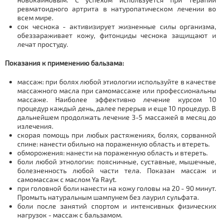
ревматоидного артрита в натуропатическом лечении во
всем мире.
сок чеснока - активизирует жизненные силы организма,
обеззараживает кожу, фитонциды чеснока защищают и
лечат простуду.
Показания к применению бальзама:
массаж: при болях любой этиологии используйте в качестве
массажного масла при самомассаже или профессиональны
массаже. Наиболее эффективно лечение курсом 10
процедур каждый день, далее перерыв и еще 10 процедур. В
дальнейшем продолжать лечение 3-5 массажей в месяц до
излечения.
скорая помощь при любых растяжениях, болях, сорванной
спине: нанести обильно на пораженную область и втереть.
обморожения: нанести на пораженную область и втереть.
боли любой этнологии: поясничные, суставные, мышечные,
болезненность любой части тела. Показан массаж и
самомассаж с маслом Ya Rayt.
при головной боли нанести на кожу головы на 20 - 90 минут.
Промыть натуральным шампунем без лаурил сульфата.
боли после занятий спортом и интенсивных физических
нагрузок - массаж с бальзамом.