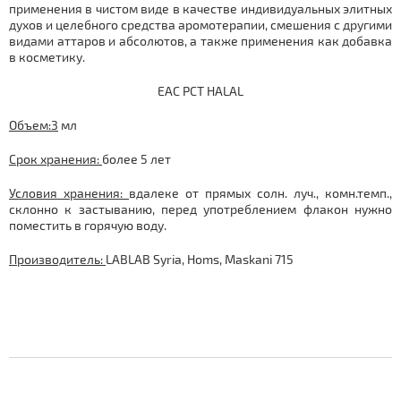
применения в чистом виде в качестве индивидуальных элитных
духов и целебного средства аромотерапии, смешения с другими
видами аттаров и абсолютов, а также применения как добавка
в косметику.
ЕАС РСТ HALAL
Объем:3
мл
Срок хранения:
более 5 лет
Условия хранения:
вдалеке от прямых солн. луч., комн.темп.,
склонно к застыванию, перед употреблением флакон нужно
поместить в горячую воду.
Производитель:
LABLAB Syria, Homs, Maskani 715