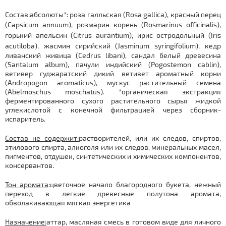
Состав:абсолюты*: роза галльская (Rosa gallica), красный перец
(
Capsicum annuum
), розмарин корень (Rosmarinus officinalis),
горький апельсин (Citrus aurantium), ирис остродольный (
Iris
acutiloba
), жасмин сирийский (
Jasminum syringifolium
), кедр
ливанский живица (Cedrus libani), сандал белый древесина
(Santalum album), пачули индийский (Pogostemon cablin),
ветивер гуджаратский дикий ветивет ароматный корни
(Andropogon aromaticus), мускус растительный семена
(Abelmoschus moschatus). *органическая экстракция
ферментированного сухого растительного сырья жидкой
углекислотой с конечной фильтрацией через сборник-
испаритель.
Состав не содержит:
растворителей, или их следов, спиртов,
этилового спирта, алкоголя или их следов, минеральных масел,
пигментов, отдушек, синтетических и химических компонентов,
консервантов.
Тон аромата
:цветочное начало благородного букета, нежный
переход в легкие древесные полутона аромата,
обволакивающая мягкая энергетика
Назначение:
аттар, масляная смесь в готовом виде для личного