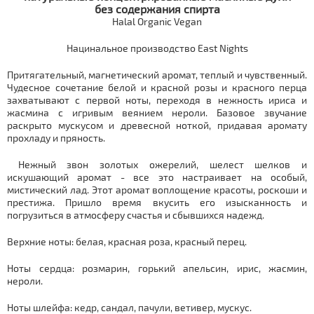
без содержания спирта
Halal Organic Vegan
Нацинальное производство East Nights
Притягательный, магнетический аромат, теплый и чувственный.
Чудесное сочетание белой и красной розы и красного перца
захватывают с первой ноты, переходя в нежность ириса и
жасмина с игривым веянием нероли. Базовое звучание
раскрыто мускусом и древесной ноткой, придавая аромату
прохладу и пряность.
Нежный звон золотых ожерелий, шелест шелков и
искушающий аромат - все это настраивает на особый,
мистический лад. Этот аромат воплощение красоты, роскоши и
престижа. Пришло время вкусить его изысканность и
погрузиться в атмосферу счастья и сбывшихся надежд.
Верхние ноты: белая, красная роза, красный перец.
Ноты сердца: розмарин, горький апельсин, ирис, жасмин,
нероли.
Ноты шлейфа: кедр, сандал, пачули, ветивер, мускус.