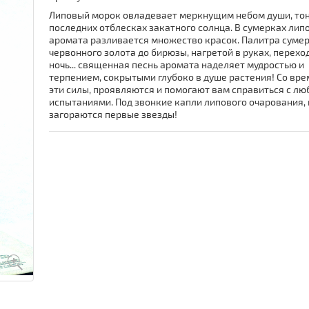
Липовый морок овладевает меркнущим небом души, то
последних отблесках закатного солнца. В сумерках лип
аромата разливается множество красок. Палитра сумер
червонного золота до бирюзы, нагретой в руках, перехо
ночь... священная песнь аромата наделяет мудростью и
терпением, сокрытыми глубоко в душе растения! Со вре
эти силы, проявляются и помогают вам справиться с л
испытаниями. Под звонкие капли липового очарования, 
загораются первые звезды!