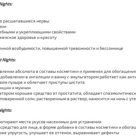
ights:
но расшатавшиеся нервы
зни
чебными и укрепляющими свойствами
женское здоровье и красоту
енной возбудимости, повышенной тревожности и бессоннице
 Nights:
лении абсолюта в составы косметики и применяя для обогащения 
добавлении в ингаляции и ванну с эмульгатором работает как ант
евом пузыре и облегчает приступы цистита
енщин и мужчин
атором хорошее средство от простатита, обладает спазмолитичес
поваренной соли, растворенным в раствор, наносится на ночь с ут
ights:
ротирают места укусов насекомых для устранения
средство для лица, в форме добавки в составы косметики и обог
е упругость, улучшает ее оттенок, выравнивает дефекты