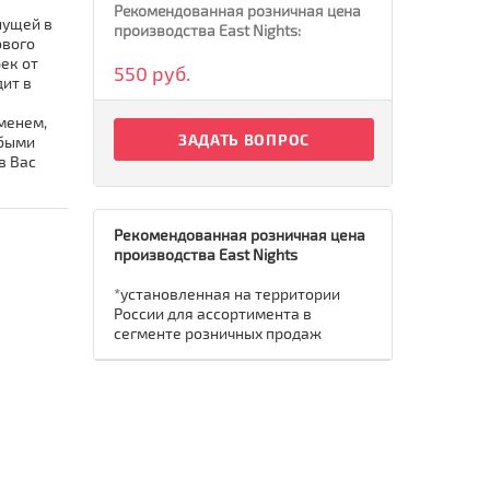
Рекомендованная розничная цена
нущей в
производства East Nights:
ового
ек от
550 руб.
дит в
менем,
ЗАДАТЬ ВОПРОС
юбыми
в Вас
Рекомендованная розничная цена
производства East Nights
*установленная на территории
России для ассортимента в
сегменте розничных продаж