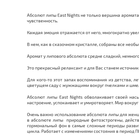
Абсолют липы East Nights не только вершина аромата,
чувственность.
Каждая эмоция отражается от него, многократно увел
В нем, как в сказочном кристалле, собраны все нео
Аромат у липового абсолюта средне сладкий, немного
Это прекрасный релаксант и для Вас станем источник
Для кого-то этот запах воспоминания из детства, л
цветущем саду с жужжащими вокруг пчелками и шме
Абсолют липы East Nights обволакивает своей на
настроение, успокаивает и умиротворяет. Мир вокру
Очень важно использование абсолюта липы для женщи
в абсолюте липы природные фитоэстрогены, дейст
гормональный фон в самые сложные периоды развит
цикла. Работает с изменениями состояния в период П