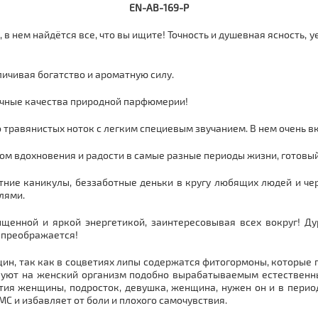
EN-AB-169-P
 в нем найдётся все, что вы ищите! Точность и душевная ясность,
ичивая богатство и ароматную силу.
бычные качества природной парфюмерии!
 травянистых ноток с легким специевым звучанием. В нем очень в
ом вдохновения и радости в самые разные периоды жизни, готовый
етние каникулы, беззаботные деньки в кругу любящих людей и че
лями.
сыщенной и яркой энергетикой, заинтересовывая всех вокруг! 
г преображается!
н, так как в соцветиях липы содержатся фитогормоны, которые 
вуют на женский организм подобно вырабатываемым естественн
ия женщины, подросток, девушка, женщина, нужен он и в перио
МС и избавляет от боли и плохого самочувствия.