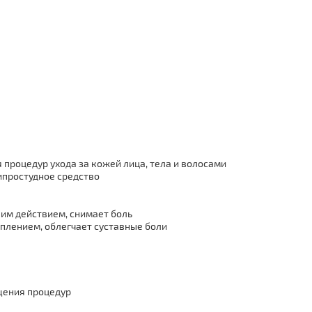
процедур ухода за кожей лица, тела и волосами
ипростудное средство
ким действием, снимает боль
еплением, облегчает суставные боли
ащения процедур