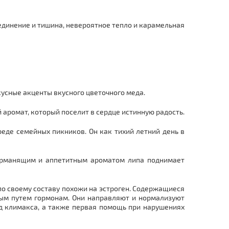
 уединение и тишина, невероятное тепло и карамельная
кусные акценты вкусного цветочного меда.
 аромат, который поселит в сердце истинную радость.
реде семейных пикников. Он как тихий летний день в
Дурманящим и аппетитным ароматом липа поднимает
по своему составу похожи на эстроген. Содержащиеся
ым путем гормонам. Они направляют и нормализуют
д климакса, а также первая помощь при нарушениях