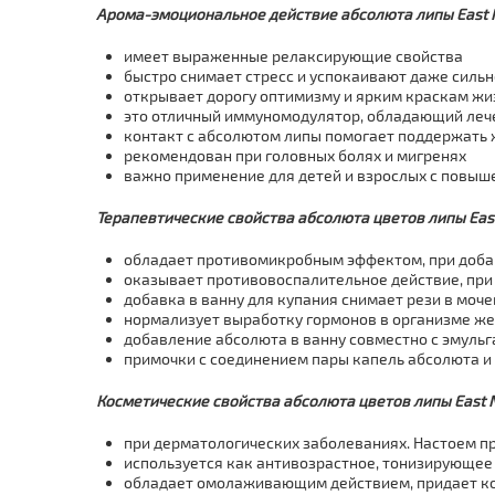
Арома-эмоциональное действие абсолюта липы East N
имеет выраженные релаксирующие свойства
быстро снимает стресс и успокаивают даже силь
открывает дорогу оптимизму и ярким краскам жи
это отличный иммуномодулятор, обладающий ле
контакт с абсолютом липы помогает поддержать 
рекомендован при головных болях и мигренях
важно применение для детей и взрослых с повыш
Терапевтические свойства абсолюта цветов липы East
обладает противомикробным эффектом, при добав
оказывает противовоспалительное действие, при 
добавка в ванну для купания снимает рези в моч
нормализует выработку гормонов в организме ж
добавление абсолюта в ванну совместно с эмульг
примочки с соединением пары капель абсолюта и 
Косметические свойства абсолюта цветов липы East N
при дерматологических заболеваниях. Настоем п
используется как антивозрастное, тонизирующее 
обладает омолаживающим действием, придает кож