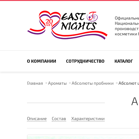
Официальны
Национальн
производст
косметики E
ПОИСК ПО САЙТУ
О КОМПАНИИ
СОТРУДНИЧЕСТВО
КАТАЛОГ
Главная
Ароматы
Абсолюты пробники
Абсолют ц
А
Описание
Состав
Характеристики