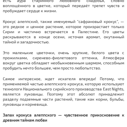
есть аура старинного любовного снадобья, словно
воплощённого в цветке, который передаёт трепет чувств и
пробуждает сердце к жизни.
Крокус алеппский, также именуемый "сафрановый крокус", —
это редкое и ценное растение, которое произрастает только
Сирии и частично встречается в Палестине. Его цветы
раскрываются в конце осени, источая аромат, окутанный
тайной и загадочностью.
Это маленькие цветочки, очень хрупкие, белого цвета с
прожилками, сиренево-фиолетового оттенка, Атмосфера
вокруг цветка обладает необыкновенным шармом, способным
пробудить нечто большее, чем просто любопытство.
Самое интересное, ждет искателя впереди! Потому, что
применяемой частью алеппского крокуса, которую используют
технологи Национального сирийского производства East Nights,
является луковицы. Поэтому этот абсолют принадлежит
разделу подземные части растений, такие как корни, бульбы,
луковицы и корневища.
Запах крокуса алеппского — чувственное прикосновение к
древним тайнам любви