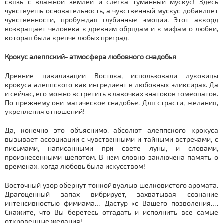
связь с влажной землей и слегка туманный мускус! Здесь
чувствуешь основательность, а чувственный мускус добавляет
чувственности, пробуждая глубинные эмоции. Этот аккорд
возвращает человека к древним обрядам и к мифам о любви,
которая была крепче любых преград.
Крокус алеппский- атмосфера любовного снадобья
Древние цивилизации Востока, использовали луковицы
крокуса алеппского как ингредиент в любовных эликсирах. Да
и сейчас, его можно встретить в лавочках знатоков гомеопатов.
По прежнему они магическое снадобье. Для страсти, желания,
укрепления отношений!
Да, конечно это объяснимо, абсолют алеппского крокуса
вызывает ассоциации с чувственными и тайными встречами, с
письмами, написанными при свете луны, и словами,
произнесёнными шёпотом. В нем словно заключена память о
временах, когда любовь была искусством!
Восточный узор обернут тонкой вуалью шелковистого аромата.
Драгоценный запах вибрирует, захватывая сознание
интенсивностью фимиама… Дастур «с Вашего позволения….
Скажите, что Вы беретесь отгадать и исполнить все самые
откровенные желания!