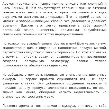
Аромат крокуса алеппского можно описать как сложный и
насыщенный. В нём присутствуют тёплые и пряные оттенки,
тонкие нотки земли и кожи, которые смешиваются с едва
ощутимыми цветочными аккордами. Это не яркий запах, но
мягкий и завораживающий, словно эхо далёкого и древнего
времени. Вдыхая его, легко представить себе жаркий
восточный вечер, напоенный ароматами, окружёнными
сказочными огнями и шелестом нарядных тканей.
Но только часть людей, уловят Восток в нем! Другие же, начнут
знакомство с ним, с ощущения наполнения воздуха мягкой,
бархатистой сладостью с легкой горчинкой. Но этот аромат не
стремится покорить сразу, он разворачивается постепенно,
создавая загадочную атмосферу, словно тёплое
прикосновение, обволакивающее кожу.
Не забудьте, в нем есть прекрасные очень легкие цветочные
аккорды. В сердце аромата скрываются изящные, едва
уловимые оттенки. Они добавляют ощущение нежности и
придают запаху крокуса алеппского воздушность, которая
звучит как мечта, обещание чего-то недосягаемого, но
становящегося доступным вам.
Подтекст аромата -нотки земли и мускуса, они несут в себе