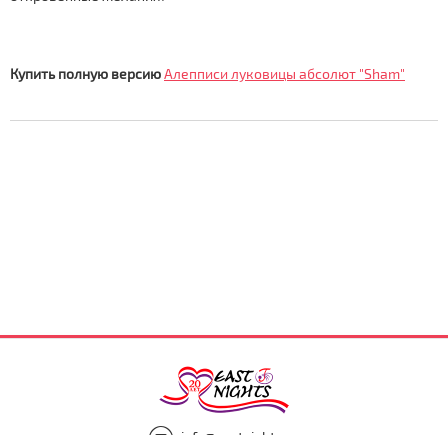
Купить полную версию
Алепписи луковицы абсолют "Sham"
info@eastnights.ru