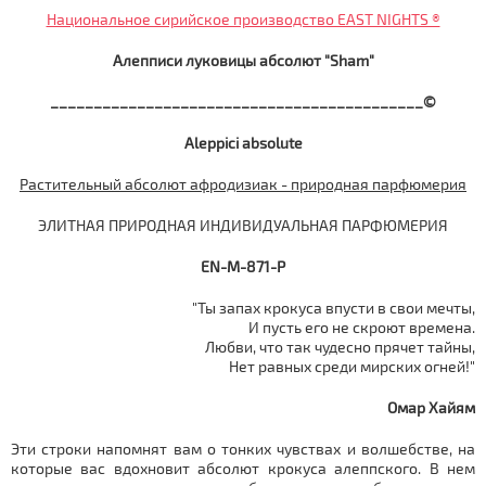
Национальное сирийское производство EAST NIGHTS ®
Алепписи
луковицы
абсолют "Sham"
___________________________________________©
Aleppici absolute
Растительный абсолют афродизиак - природная парфюмерия
ЭЛИТНАЯ ПРИРОДНАЯ ИНДИВИДУАЛЬНАЯ ПАРФЮМЕРИЯ
EN-M-871-P
"Ты запах крокуса впусти в свои мечты,
И пусть его не скроют времена.
Любви, что так чудесно прячет тайны,
Нет равных среди мирских огней!"
Омар Хайям
Эти строки напомнят вам о тонких чувствах и волшебстве, на
которые вас вдохновит абсолют крокуса алеппского. В нем