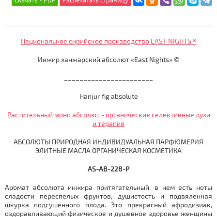
Национальное сирийское производство EAST NIGHTS ®
Инжир ханжарский абсолют «East Nights» ©
_______________________
Hanjur fig absolute
Растительный моно абсолют - органические селективные духи
и терапия
АБСОЛЮТЫ ПРИРОДНАЯ ИНДИВИДУАЛЬНАЯ ПАРФЮМЕРИЯ
ЭЛИТНЫЕ МАСЛА ОРГАНИЧЕСКАЯ КОСМЕТИКА
AS-AB-228-P
Аромат абсолюта инжира притягательный, в нем есть ноты
сладости переспелых фруктов, душистость и подвяленная
шкурка подсушенного плода. Это прекрасный афродизиак,
оздоравливающий физическое и душевное здоровье женщины