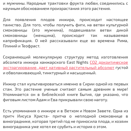
и мужчины. Народные трактовки фрукта любви, соединились с
научным обоснованием произрастания этого растения.
Для появления плодов инжира, происходит настоящее
таинство. Для того, чтобы получить фиги, на ветви культурной
смоковницы (это мужчина), подвешивали ветви дикой
смоковницы (женщина), происходит так называемая
капрификация. О ней рассказывали еще во времена Рима,
Плиний и Теофраст.
Сохраняющий молекулярную структуру метод изготовления
абсолюта инжира ханжарского East Nights
СО2 докритическое
экстрагирование, дает нативный растительный абсолют
густой
и обволакивающий, тинктурный и насыщенный.
Инжир стал культивироваться именно в Сирии одной из первых
стан. Это растение ученые считают самым древним в мире!
Упоминается он в библейской книге Бытия, где указано, что
фиговым листом Адам и Ева прикрывали свою наготу.
Есть упоминания о инжире и в Ветхом и Новом Завете. Одна из
притч Иисуса Христа- притча о неплодной смоковнице в
винограднике, которая третий год не приносила плода, и хозяин
виноградника уже хотел ее срубить и история о этом.