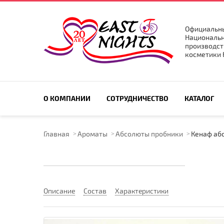
Официальны
Национальн
производст
косметики E
ПОИСК ПО САЙТУ
О КОМПАНИИ
СОТРУДНИЧЕСТВО
КАТАЛОГ
Главная
Ароматы
Абсолюты пробники
Кенаф абс
Описание
Состав
Характеристики