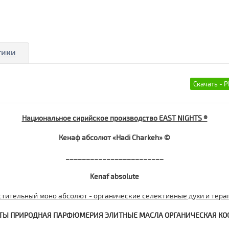
тики
Национальное сирийское производство EAST NIGHTS ®
Кенаф абсолют «Hadi Charkeh» ©
________________________
Kenaf absolute
стительный моно абсолют - органические селективные духи и тера
ТЫ ПРИРОДНАЯ ПАРФЮМЕРИЯ ЭЛИТНЫЕ МАСЛА ОРГАНИЧЕСКАЯ КО