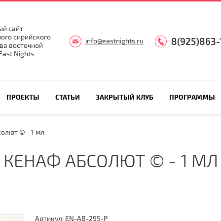
й сайт
ого сирийского
8(925)863-
info@eastnights.ru
ва восточной
ast Nights
ПРОЕКТЫ
СТАТЬИ
ЗАКРЫТЫЙ КЛУБ
ПРОГРАММЫ
олют © - 1 мл
КЕНАФ АБСОЛЮТ © - 1 МЛ
Артикул:
EN-AB-295-P