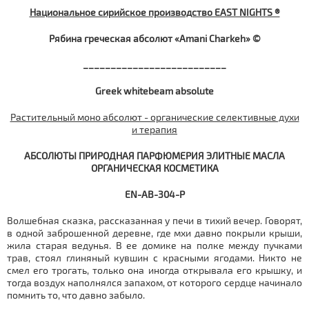
Национальное сирийское производство EAST NIGHTS ®
Рябина греческая абсолют «Amani Charkeh» ©
__________________________
Greek whitebeam absolute
Растительный моно абсолют - органические селективные духи
и терапия
АБСОЛЮТЫ ПРИРОДНАЯ ПАРФЮМЕРИЯ ЭЛИТНЫЕ МАСЛА
ОРГАНИЧЕСКАЯ КОСМЕТИКА
EN-AB-304-P
Волшебная сказка, рассказанная у печи в тихий вечер. Говорят,
в одной заброшенной деревне, где мхи давно покрыли крыши,
жила старая ведунья. В ее домике на полке между пучками
трав, стоял глиняный кувшин с красными ягодами. Никто не
смел его трогать, только она иногда открывала его крышку, и
тогда воздух наполнялся запахом, от которого сердце начинало
помнить то, что давно забыло.