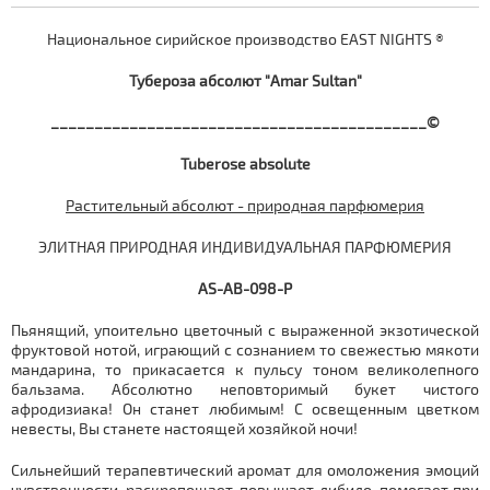
Национальное сирийское производство EAST NIGHTS ®
Тубероза
абсолют "Amar Sultan"
___________________________________________©
Tuberose absolute
Растительный абсолют - природная парфюмерия
ЭЛИТНАЯ ПРИРОДНАЯ ИНДИВИДУАЛЬНАЯ ПАРФЮМЕРИЯ
AS-AB-098-P
Пьянящий, упоительно цветочный с выраженной экзотической
фруктовой нотой, играющий с сознанием то свежестью мякоти
мандарина, то прикасается к пульсу тоном великолепного
бальзама. Абсолютно неповторимый букет чистого
афродизиака! Он станет любимым! С освещенным цветком
невесты, Вы станете настоящей хозяйкой ночи!
Сильнейший терапевтический аромат для омоложения эмоций
чувственности, раскрепощает, повышает либидо, помогает при