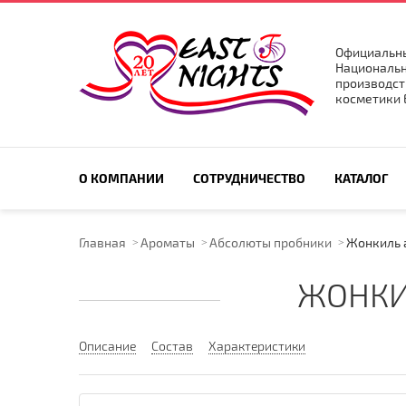
Официальны
Национальн
производст
косметики E
ПОИСК ПО САЙТУ
О КОМПАНИИ
СОТРУДНИЧЕСТВО
КАТАЛОГ
Главная
Ароматы
Абсолюты пробники
Жонкиль 
ЖОНКИ
Описание
Состав
Характеристики