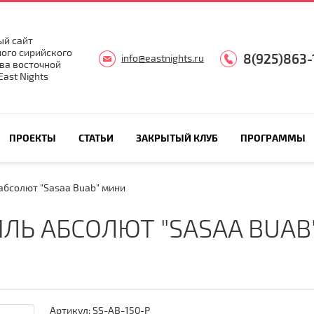
й сайт
ого сирийского
8(925)863-
info@eastnights.ru
ва восточной
ast Nights
ПРОЕКТЫ
СТАТЬИ
ЗАКРЫТЫЙ КЛУБ
ПРОГРАММЫ
абсолют "Sasaa Buab" мини
ЛЬ АБСОЛЮТ "SASAA BUAB
Артикул:
SS-AB-150-P