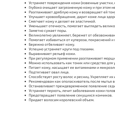
Устраняет повреждения кожи (язвенные участки, н
Глубоко очищает загрязненную кожу и при этом не
Разглаживает дряблую кожу и возвращает ей тону
Улучшает кровообращение, дарит коже лица здор
Смягчает кожу и делает ее эластичной.
Уменьшает отечность, помогает выглядеть велико
Заметно сужает поры.
Великолепно увлажняет, бережет от обезвоживан
Помогает избавиться от купероза, покраснений и
Бережно отбеливает кожу.
Успешно устраняет круги под глазами.
Выравнивает рельеф кожи.
При регулярном применении разглаживает морщин
Можно использовать как тоник или средство для 
Питает кожу, насыщает ее витаминами и микроэ
Подтягивает овал лица.
Способствует росту волос и ресниц. Укрепляет их
Рекомендован как ополаскиватель после мытья в
Останавливает преждевременное появление сед
Устраняет перхоть, лечит заболевания кожи голов
Предотвращает появление секущихся кончиков.
Придает волосам королевский объем.