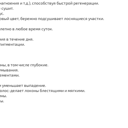
агноения и т.д.), способствуя быстрой регенерации.
 сушит.
с.
овый цвет, бережно подсушивает лоснящиеся участки.
лепно в любое время суток.
ия в течение дня.
 пигментации.
ы, в том числе глубокие.
умывания.
лементами.
 и уменьшает выпадение.
олос: делает локоны блестящими и мягкими.
ины.
ы.