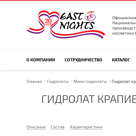
Официальны
Национальн
производст
косметики E
ПОИСК ПО САЙТУ
О КОМПАНИИ
СОТРУДНИЧЕСТВО
КАТАЛОГ
Главная
Гидролаты
Мини гидролаты
Гидролат к
ГИДРОЛАТ КРАПИВ
Описание
Состав
Характеристики