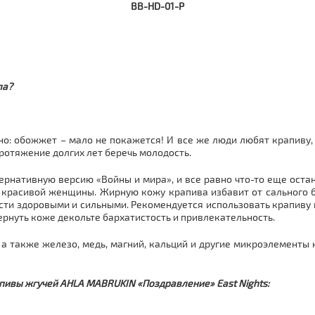
BB-HD-01-P
ла?
но: обожжет – мало не покажется! И все же люди любят крапиву,
протяжение долгих лет беречь молодость.
рнативную версию «Войны и мира», и все равно что-то еще остан
 красивой женщины. Жирную кожу крапива избавит от сального б
асти здоровыми и сильными. Рекомендуется использовать крапиву и
ернуть коже декольте бархатистость и привлекательность.
, а также железо, медь, магний, кальций и другие микроэлементы
пивы жгучей AHLA MABRUKIN «Поздравление» East Nights: