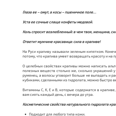
Глаза ее – омут, а косы – пшеничное поле…
Уста ее сочные слаще конфеты медовой.
Коль спросит возлюбленный: в чем твоя, женщина, си
Ответит мужчине красавица: сила в крапиве!
На Руси крапиву называли зеленым кипятком. Конеч
потому, что крапива умеет возвращать красоту и на 
О целебных свойствах крапивы можно написать альте
полезных веществ столько же, сколько украшений у
румянец, а волосы уговорит больше не выпадать и р
кубиками, сделанными из гидролата, можно быстро в
Витамины C, K, E и B, которые содержатся в крапиве
вам сиять каждый день, с вечера до утра.
Косметические свойства натурального гидролата кра
Подходит для любого типа кожи.