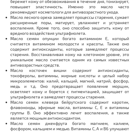
бережет кожу от обезвоживания в течение дня, тонизирует,
повышает эластичность. Именно это масло часто
рекомендуют косметологи для антивозрастного ухода.
Масло лесного ореха замедляет процессы старения, сужает
расширенные поры, матирует, увлажняет и устраняет
воспаления. Кроме того, оно способно защитить кожу от
вредного воздействия ультрафиолета.
Масло семян опунции богато витамином Е, который
считается витамином молодости и красоты. Также оно
содержит антиоксиданты, которые замедляют процессы
старения. Восстанавливая кожу на клеточном уровне, это
уникальное масло считается одним из самых известных
антивозрастных средств.
Масло косточек вишни содержит антиоксиданты,
токоферолы, витамины, жирные кислоты и целый набор
микроэлементов: калий, кальций, магний, натрий, фосфор,
медь и т.д. Оно предотвращает появление морщин,
осветляет кожу и борется с пигментацией, защищает от
ультрафиолета и замедляет процессы старения.
Масло семян клевера бейрутского содержит каротин,
флавоноиды, эфирные масла, витамины С, E и витамины
группы B. Оно эффективно лечит воспаления, а также
является мощным антиоксидантом.
Масло семян джекфрута богато магнием, калием,
фосфором, кальцием и медью. Витамины C, A и B6 улучшают