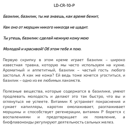
LD-CR-10-P
Базилик, базилик, ты же знаешь, как время бежит,
Как оно от морщин никого никогда не щадит.
Ты утешь, базилик: сделай нежную кожу мою
Молодой и красивой! Об этом тебе я пою.
Первую скрипку в этом креме играет базилик – широко
известная травка, которую мы часто используем на кухне.
Ароматный и аппетитный, базилик – частый гость любого
застолья. А как же кожа? Ей ведь тоже хочется угоститься, и
базилик – одно из ее любимых лакомств.
Полезные вещества, которые содержатся в базилике, умеют
продлевать молодость и делают это так быстро, что вы и
оглянуться не успеете. Витамин K устраняет покраснения и
сужает капилляры, каротин омолаживает, разглаживает
морщины и способствует регенерации, витамин P борется с
воспалениями и предотвращает их появление, а
биофлавоноиды регулируют деятельность сальных желез.