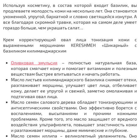
Используя косметику, в состав которой входит базилик, вы
продлеваете молодость кожи на несколько лет. Она становится
ухоженной, упругой, бархатной и словно светящейся изнутри. А
все благодаря скромной травке, которая на самом деле умеет
гораздо больше, чем украшать салат…
Крем корректирующий овал лица тонизация кожи с
выраженными морщинами KERESHMEH «Шикарный» с
базиликом килиманджарским
Оливковая эмульсия
– полностью натуральная база,
которая смягчает кожу и помогает витаминам и полезным
веществам быстрее впитываться и начать работать.
Масло листьев килиманджарского базилика снимает отеки,
разглаживает морщины, улучшает цвет лица, отбеливает
кожу, делает ее упругой и свежей, заметно омолаживая и
подтягивая овал лица.
Масло семян салового дерева обладает тонизирующими и
антисептическими свойствами. Оно эффективно борется с
воспалениями, высыпаниями и прочими кожными
проблемами. Кроме того, это масло защищает от вредного
воздействия ультрафиолета, повышает эластичность кожи
и разглаживает морщины, даже мимические и глубокие.
Масло семян иллипа – великолепный увлажнитель. Оно