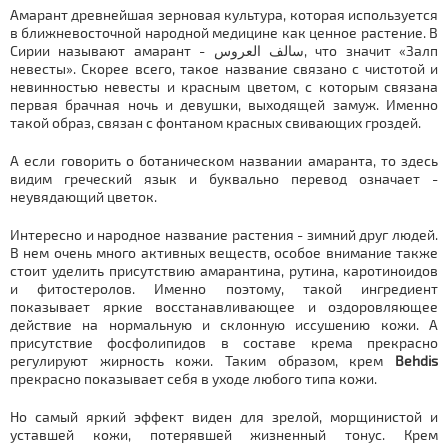
Амарант древнейшая зерновая культура, которая используется
в ближневосточной народной медицине как ценное растение. В
Сирии называют амарант - سالف العروس, что значит «Залп
невесты». Скорее всего, такое название связано с чистотой и
невинностью невесты и красным цветом, с которым связана
первая брачная ночь и девушки, выходящей замуж. Именно
такой образ, связан с фонтаном красных свивающих гроздей.
А если говорить о ботаническом названии амаранта, то здесь
видим греческий язык и буквально перевод означает -
неувядающий цветок.
Интересно и народное название растения - зимний друг людей.
В нем очень много активных веществ, особое внимание также
стоит уделить присутствию амарантина, рутина, каротиноидов
и фитостеролов. Именно поэтому, такой ингредиент
показывает яркие восстанавливающее и оздоровляющее
действие на нормальную и склонную иссушению кожи. А
присутствие фосфолипидов в составе крема прекрасно
регулируют жирность кожи. Таким образом, крем
Behdis
прекрасно показывает себя в уходе любого типа кожи.
Но самый яркий эффект виден для зрелой, морщинистой и
уставшей кожи, потерявшей жизненный тонус. Крем