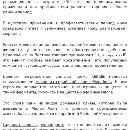
рекомендован в возрасте +40 лет, по индивидуальным
причинам и для профилактики раннего старения в более
ранний период.
В курсовом применении и профилактический период крем
прекрасно питает и увлажняет, смягчает кожу, разглаживает
морщины.
Крем поможет и при наличии воспалений кожи и склонности к
жирности, у него сильное антибактериальное действие.
Недаром же на Востоке говорят про амарант "الحب يموت نازفا",
что значит "любовь умирает кровотечение", это популярный
компонент, сужающий сосуды и останавливает кровотечение.
Важным ингредиентом состава крема
Behdis
является
невысыхающее
масло из сирийской сливы Мирабель
. В нем
огромное количество витаминов и минеральных веществ, а
также ферменты, смолистые вещества и эфирные масла.
Это слива один из видов домашней сливы, которая была
выведена в Малой Азии и с успехом в промышленных
масштабах выращивается в Сирийской Арабской Республике.
Г
идролат алое древовидного
изготавливается из мякоти
листьев, важный компонент лекарственного сырья. По сезонно,