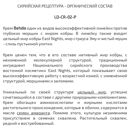
СИРИЙСКАЯ РЕЦЕПТУРА - ОРГАНИЧЕСКИЙ СОСТАВ
LD-CR-02-P
Крем
Behdis
один из видов высокоэффективной линейки против
глубоких морщин с жиром кобры. В линейку также входит
цельный жир кобры
East
Nights
, жир страуса Эму и чистый муцин
- слизь пустынной улитки.
Крем ценен тем, что в его составе нативный жир кобры, с
неизменной молекулярной структурой, традиционный
ингредиент Национального сирийского производства
восточной косметики East Nights, который показывает свою
высокоэффективную работу с возрастной кожей, с изменённой
структурой, морщинами и заломами.
Уникальный по своей структуре
цельный жир
, успешно
сочетающийся в составе с другими природными компонентами.
Крем обогащен аминокислотами и жирными кислотами
растительного происхождения, которые в обилии, содержатся в
масле
семян амаранта
. Помимо этого, культура незаменима
присутствием в семенах сквалена. Растительный сквален,
редкий и востребованный.