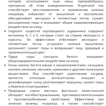
которое использовали еще наши прапрабабушки,
прекрасно об этом осведомленные. Огуречный сок
способствует восстановлению и заживлению кожных
покровов, избавляет от высыпаний и воспалений,
обесцвечивает веснушки и пигментные пятна, сужает
расширенные поры и оказывает общее оздоравливающее
воздействие на кожу.
Гидролат соцветий серповидного одуванчика содержит
витамины A, C и E, которые стоят на страже молодости и
красоты. Он эффективно отбеливает веснушки и
пигментные пятна, устраняет кожные высыпания,
увлажняет, сужает поры и возвращает лицу здоровый и
привлекательный цвет.
Пудра коры саксаула белого оказывает
общеоздоровительное воздействие на кожу.
Глина каолин богата макро и микроэлементами, кальцием,
калием, железом, магнием, кремнием и другими полезными
веществами. Она способствует укреплению сосудов,
является отличным антисептиком, очищает и
дезинфицирует кожу, разглаживает морщины, сужает поры
и бережно отшелушивает.
Природная смола мастики фисташки палестинской
обладает антибактериальными, противовоспалительными
и противогрибковыми свойствами. Эффективна при
лечении экземы, псориаза, а также способствует