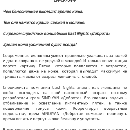
EN-CR-04-P
Чем белоснежнее выглядит зрелая кожа,
Тем она кажется краше, свежей и моложе.
С кремом сирийским волшебным East Nights «Доброта»
Зрелая кожа ухоженной будет всегда!
Современные женщины умеют правильно ухаживать за кожей
и долго сохранять ее упругой и молодой. И только пигментация
портит картину. Пятна, которые появляются с возрастом,
появляются даже на коже, которая выглядит максимум на
тридцать, и выдают возраст женщины с головой.
Специалисты компании East Nights знают, как женщины не
любят выглядеть на свой паспортный возраст, поэтому
разработали крем SINDIYAN «Доброта». Его главная задача –
отбеливание и осветление пигментных пятен, а также
поддержание тонуса кожи. Корректируя возрастные
недостатки, крем SINDIYAN «Доброта» помогает повернуть
время вспять и вернуть коже белизну и упругость.
В его состав входят целебные масла, гидролат, смола, пудра и