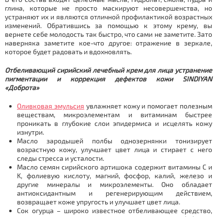
глина, которые не просто маскируют несовершенства, но
устраняют их и являются отличной профилактикой возрастных
изменений. Обратившись за помощью к этому крему, вы
вернете себе молодость так быстро, что сами не заметите. Зато
наверняка заметите кое-что другое: отражение в зеркале,
которое будет радовать и вдохновлять.
Отбеливающий сирийский лечебный крем для лица устранение
пигментации и коррекция дефектов кожи SINDIYAN
«Доброта»
Оливковая эмульсия
увлажняет кожу и помогает полезным
веществам, микроэлементам и витаминам быстрее
проникать в глубокие слои эпидермиса и исцелять кожу
изнутри.
Масло зародышей полбы однозернянки тонизирует
возрастную кожу, улучшает цвет лица и стирает с него
следы стресса и усталости.
Масло семян сирийского артишока содержит витамины С и
K, фолиевую кислоту, магний, фосфор, калий, железо и
другие минералы и микроэлементы. Оно обладает
антиоксидантным и регенерирующим действием,
возвращает коже упругость и улучшает цвет лица.
Сок огурца – широко известное отбеливающее средство,