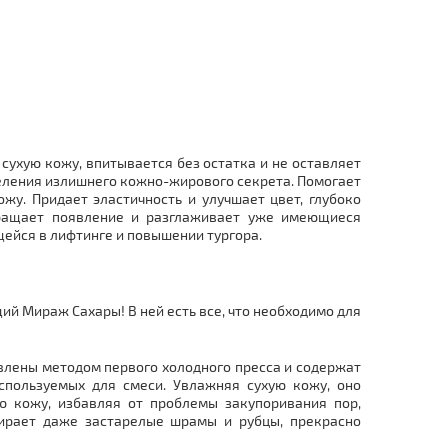
сухую кожу, впитывается без остатка и не оставляет
деления излишнего кожно-жирового секрета. Помогает
у. Придает эластичность и улучшает цвет, глубоко
вращает появление и разглаживает уже имеющиеся
ейся в лифтинге и повышении тургора.
ий Мираж Сахары! В ней есть все, что необходимо для
овлены методом первого холодного пресса и содержат
спользуемых для смеси. Увлажняя сухую кожу, оно
ю кожу, избавляя от проблемы закупоривания пор,
ирает даже застарелые шрамы и рубцы, прекрасно