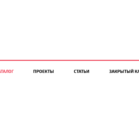
АТАЛОГ
ПРОЕКТЫ
СТАТЬИ
ЗАКРЫТЫЙ К
8(925)863-13-00
stnights.ru