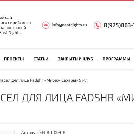
й сайт
ого сирийского
8(925)863-
info@eastnights.ru
ва восточной
ast Nights
ПРОЕКТЫ
СТАТЬИ
ЗАКРЫТЫЙ КЛУБ
ПРОГРАММЫ
масел для лица Fadshr «Мираж Сахары» 5 мл
СЕЛ ДЛЯ ЛИЦА FADSHR «М
Артикул:
EN-RU-009-P