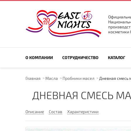
Официальны
Национальн
производст
косметики E
ПОИСК ПО САЙТУ
О КОМПАНИИ
СОТРУДНИЧЕСТВО
КАТАЛОГ
Главная
Масла
Пробники масел
Дневная смесь 
ДНЕВНАЯ СМЕСЬ МА
Описание
Состав
Характеристики