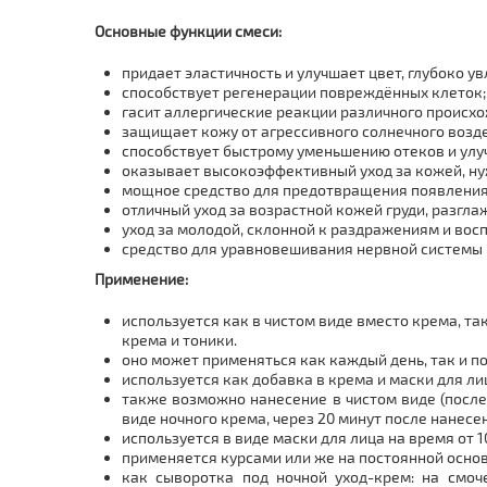
Основные функции смеси:
придает эластичность и улучшает цвет, глубоко ув
способствует регенерации повреждённых клеток;
гасит аллергические реакции различного происх
защищает кожу от агрессивного солнечного возд
способствует быстрому уменьшению отеков и улуч
оказывает высокоэффективный уход за кожей, ну
мощное средство для предотвращения появления 
отличный уход за возрастной кожей груди, разгл
уход за молодой, склонной к раздражениям и вос
средство для уравновешивания нервной системы п
Применение:
используется как в чистом виде вместо крема, т
крема и тоники.
оно может применяться как каждый день, так и п
используется как добавка в крема и маски для лиц
также возможно нанесение в чистом виде (после
виде ночного крема, через 20 минут после нанес
используется в виде маски для лица на время от
применяется курсами или же на постоянной основ
как сыворотка под ночной уход-крем: на смо