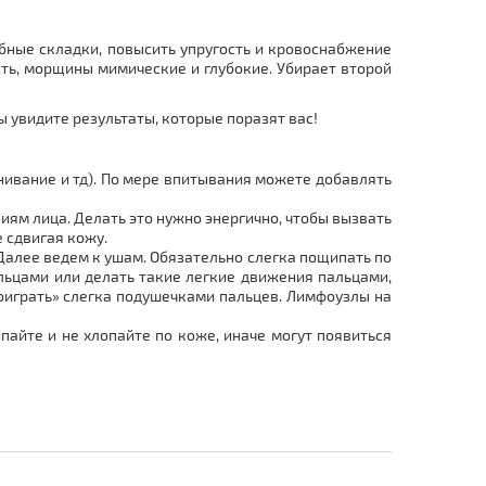
бные складки, повысить упругость и кровоснабжение
сть, морщины мимические и глубокие. Убирает второй
ы увидите результаты, которые поразят вас!
нивание и тд). По мере впитывания можете добавлять
ям лица. Делать это нужно энергично, чтобы вызвать
 сдвигая кожу.
. Далее ведем к ушам. Обязательно слегка пощипать по
альцами или делать такие легкие движения пальцами,
«поиграть» слегка подушечками пальцев. Лимфоузлы на
пайте и не хлопайте по коже, иначе могут появиться