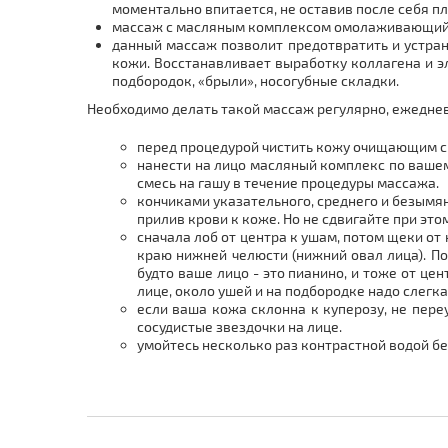
моментально впитается, не оставив после себя пл
массаж с масляным комплексом омолаживающий 
данный массаж позволит предотвратить и устран
кожи. Восстанавливает выработку коллагена и эл
подбородок, «брыли», носогубные складки.
Необходимо делать такой массаж регулярно, ежедневно
перед процедурой чистить кожу очищающим сре
нанести на лицо масляный комплекс по вашем
смесь на гашу в течение процедуры массажа.
кончиками указательного, среднего и безымя
прилив крови к коже. Но не сдвигайте при эт
сначала лоб от центра к ушам, потом щеки от 
краю нижней челюсти (нижний овал лица). По
будто ваше лицо - это пианино, и тоже от це
лице, около ушей и на подбородке надо слегк
если ваша кожа склонна к куперозу, не пере
сосудистые звездочки на лице.
умойтесь несколько раз контрастной водой б