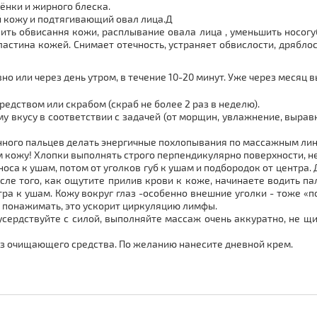
ёнки и жирного блеска.
кожу и подтягивающий овал лица.Д
ить обвисання кожи, расплывание овала лица , уменьшить носогу
астина кожей. Снимает отечность, устраняет обвислости, дрябло
 или через день утром, в течение 10-20 минут. Уже через месяц в
дством или скрабом (скраб не более 2 раз в неделю).
у вкусу в соответствии с задачей (от морщин, увлажнение, вырав
нного пальцев делать энергичные похлопывания по массажным лини
ом кожу! Хлопки выполнять строго перпендикулярно поверхности, не
носа к ушам, потом от уголков губ к ушам и подбородок от центра
сле того, как ощутите прилив крови к коже, начинаете водить п
нтра к ушам. Кожу вокруг глаз -особенно внешние уголки - тоже 
а понажимать, это ускорит циркуляцию лимфы.
усердствуйте с силой, выполняйте массаж очень аккуратно, не щи
ез очищающего средства. По желанию нанесите дневной крем.