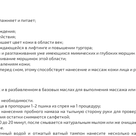
лажняет и питает;
ождения;
ействия;
шает цвет кожи в области век;
ждающейся в лифтинге и повышении тургора;
и разглаживания уже имеющихся мимических и глубоких морщин ли
аживание морщинок этой области;
палениям кожи;
еред сном, этому способствует нанесение и массаж кожи лица и р
ак и в разбавленном в базовых маслах для выполнения массажа или
о необходимости.
а в пропорции 1-2 пшика из спрея на 1 процедуру;
 нанесения пробного намаза на тыльную сторону руки для провер
ения остатки снимаются салфеткой;
 10 до 20 минут, после смывается натуральным мылом или же очищ
е.
ченный водой и отжатый ватный тампон нанесите несколько к