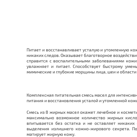
Питает и восстанавливает усталую и утомленную кож
никаких следов. Оказывает благотворное воздействи
справится с воспалительными заболеваниями кожи.
увлажняет и питает. Способствует быстрому уме
мимические и глубокие морщины лица, шеи и области
Комплексная питательная смесь масел для интенсивн
питания и восстановления усталой и утомленной кож
Смесь из 8 жирных масел окажет лечебное и космети
максимально возможное количество жирных кислот
впитывается без остатка и не оставляет никаких
выделения излишнего кожно-жирового секрета. П
матирует жирную кожу.