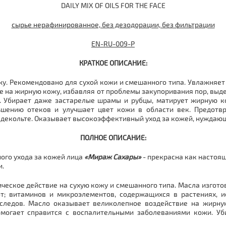
DAILY MIX OF OILS FOR THE FACE
сырье нерафинированное, без дезодорации, без фильтрации
EN-RU-009-Р
КРАТКОЕ ОПИСАНИЕ:
у. Рекомендовано для сухой кожи и смешанного типа. Увлажняет 
е на жирную кожу, избавляя от проблемы закупоривания пор, вы
 Убирает даже застарелые шрамы и рубцы, матирует жирную кож
ньшению отеков и улучшает цвет кожи в области век. Предот
 декольте. Оказывает высокоэффективный уход за кожей, нуждающ
ПОЛНОЕ ОПИСАНИЕ:
ого ухода за кожей лица
«Мираж Сахары»
- прекрасна как настоящ
и.
ческое действие на сухую кожу и смешанного типа. Масла изгот
; витаминов и микроэлементов, содержащихся в растениях, и
 следов. Масло оказывает великолепное воздействие на жирну
омогает справится с воспалительными заболеваниями кожи. Уб