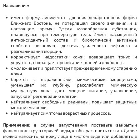
Назначение:
имеет форму линимента—древняя лекарственная форма
Ближнего Востока, не потерявшая своего значения и в
настоящее время. Густая мазеобразная субстанция,
плавящуюся при температуре тела. Имеет насыщенный
антиоксидантный состав и биологически активные
свойства позволяют достичь усиленного лифтинга и
разглаживания морщин.
корректирует недостатки кожи, возвращает тонус и
упругость, сокращает провисание тканей и дряблость.
омолаживает и препятствует преждевременному старению
кожи.
борется с выраженными мимическими морщинами,
уменьшает их глубину, расслабляет мимическую
мускулатуру лица, дает мощное питание, увлажнение,
запускает регенерацию клеток.
нейтрализует свободные радикалы, повышает защитные
механизмы кожи.
нейтрализует симптомы возрастных процессов.
Применение:
в случае загустевания поставьте закрытый
фалкон под струю горячей воды, чтобы растопить состав. Далее
можно наносить на кожу лица в чистом виде или добавлять в