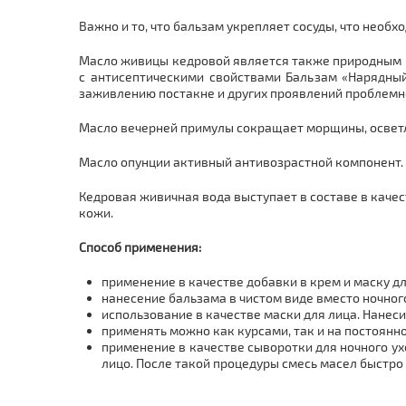
Важно и то, что бальзам укрепляет сосуды, что необх
Масло живицы кедровой является также природным к
с антисептическими свойствами Бальзам «Нарядны
заживлению постакне и других проявлений проблемно
Масло вечерней примулы сокращает морщины, осветля
Масло опунции активный антивозрастной компонент. О
Кедровая живичная вода выступает в составе в каче
кожи.
Способ применения:
применение в качестве добавки в крем и маску д
нанесение бальзама в чистом виде вместо ночного
использование в качестве маски для лица. Нане
применять можно как курсами, так и на постоянно
применение в качестве сыворотки для ночного ух
лицо. После такой процедуры смесь масел быстро