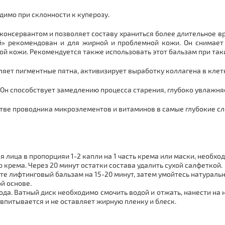
одимо при склонности к куперозу.
онсервантом и позволяет составу храниться более длительное вр
й» рекомендован и для жирной и проблемной кожи. Он снимает 
й кожи. Рекомендуется также использовать этот бальзам при таки
ет пигментные пятна, активизирует выработку коллагена в клетк
н способствует замедлению процесса старения, глубоко увлажняет
стве проводника микроэлементов и витаминов в самые глубокие сл
ля лица в пропорцияи 1-2 капли на 1 часть крема или маски, необ
 крема. Через 20 минут остатки состава удалить сухой салфеткой.
сите лифтинговый бальзам на 15-20 минут, затем умойтесь натура
й основе.
ода. Ватный диск необходимо смочить водой и отжать, нанести на
 впитывается и не оставляет жирную пленку и блеск.