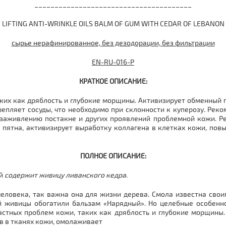
_______________________________________
LIFTING ANTI-WRINKLE OILS BALM OF GUM WITH CEDAR OF LEBANON
сырье нерафинированное, без дезодорации, без фильтрации
EN-RU-016-Р
КРАТКОЕ ОПИСАНИЕ:
ких как дряблость и глубокие морщины. Активизирует обменный п
репляет сосуды, что необходимо при склонности к куперозу. Рек
 заживлению постакне и других проявлений проблемной кожи. Ре
пятна, активизирует выработку коллагена в клетках кожи, повы
ПОЛНОЕ ОПИСАНИЕ:
ый
содержит живицу ливанского кедра
.
человека, так важна она для жизни дерева. Смола известна св
й живицы обогатили бальзам «Нарядный». Но целебные особенн
стных проблем кожи, таких как дряблость и глубокие морщины.
в в тканях кожи, омолаживает