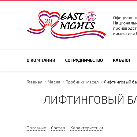
Официальны
Национальн
производст
косметики E
ПОИСК ПО САЙТУ
О КОМПАНИИ
СОТРУДНИЧЕСТВО
КАТАЛОГ
Главная
Масла
Пробники масел
Лифтинговый ба
ЛИФТИНГОВЫЙ Б
Описание
Состав
Характеристики