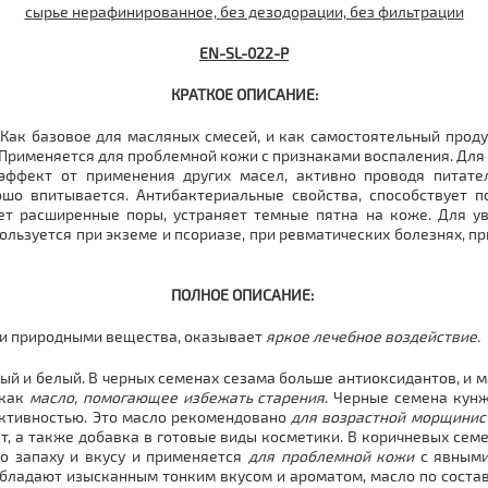
сырье нерафинированное, без дезодорации, без фильтрации
EN-SL-022-P
КРАТКОЕ ОПИСАНИЕ:
ак базовое для масляных смесей, и как самостоятельный продук
Применяется для проблемной кожи с признаками воспаления. Для
 эффект от применения других масел, активно проводя питате
ошо впитывается. Антибактериальные свойства, способствует 
ет расширенные поры, устраняет темные пятна на коже. Для 
спользуется при экземе и псориазе, при ревматических болезнях, 
ПОЛНОЕ ОПИСАНИЕ:
ми природными вещества, оказывает
яркое
лечебное воздействие
.
вый и белый. В черных семенах сезама больше антиоксидантов, и
 как
масло, помогающее избежать старения
. Черные семена кун
ективностью. Это масло рекомендовано
для возрастной морщинис
т, а также добавка в готовые виды косметики. В коричневых сем
по запаху и вкусу и применяется
для проблемной кожи
с явными
бладают изысканным тонким вкусом и ароматом, масло по состав