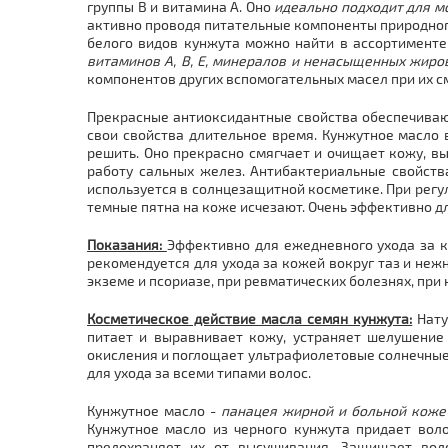
группы В и витамина А. Оно
идеально подходит для м
активно проводя питательные компоненты природного 
белого видов кунжута можно найти в ассортименте 
витаминов А, В, Е, минералов и ненасыщенных жиро
компонентов других вспомогательных масел при их с
Прекрасные антиоксидантные свойства обеспечивают
свои свойства длительное время. Кунжутное масло 
решить. Оно прекрасно смягчает и очищает кожу, в
работу сальных желез. Антибактериальные свойств
используется в солнцезащитной косметике. При рег
темные пятна на коже исчезают. Очень эффективно д
Показания:
Эффективно для ежедневного ухода за к
рекомендуется для ухода за кожей вокруг таз и нежн
экземе и псориазе, при ревматических болезнях, пр
Косметическое действие масла семян кунжута:
Нату
питает и выравнивает кожу, устраняет шелушение
окисления и поглощает ультрафиолетовые солнечные 
для ухода за всеми типами волос.
Кунжутное масло -
панацея жирной и больной коже
Кунжутное масло из черного кунжута придает воло
предохраняет их от высушивания. Защищает воло