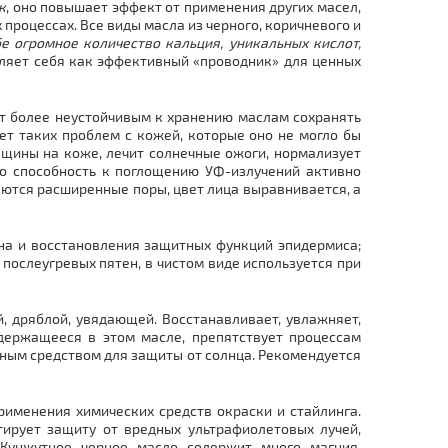
к
, оно повышает эффект от применения других масел,
процессах. Все виды масла из черного, коричневого и
е огромное количество кальция, уникальных кислот,
вляет себя как эффективный «проводник» для ценных
ют более неустойчивым к хранению маслам сохранять
ет таких проблем с кожей, которые оно не могло бы
ещины на коже, лечит солнечные ожоги, нормализует
го способность к поглощению УФ-излучений активно
ются расширенные поры, цвет лица выравнивается, а
ена и восстановления защитных функций эпидермиса;
 послеугревых пятен, в чистом виде используется при
, дряблой, увядающей. Восстанавливает, увлажняет,
держащееся в этом масле, препятствует процессам
вным средством для защиты от солнца. Рекомендуется
рименения химических средств окраски и стайлинга.
тирует защиту от вредных ультрафиолетовых лучей,
 Кунжутное черное масло содержит много магния,