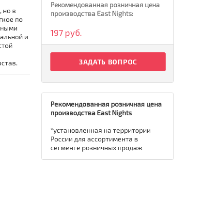
Рекомендованная розничная цена
 но в
производства East Nights:
гкое по
явными
197 руб.
альной и
стой
ЗАДАТЬ ВОПРОС
остав.
Рекомендованная розничная цена
производства East Nights
*установленная на территории
России для ассортимента в
сегменте розничных продаж