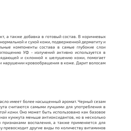
т, а также добавка в готовый состав. В коричневых
 нормальной и сухой кожи, подверженной дерматиту и
льные компоненты состава в самые глубокие слои
поглощению УФ - излучений активно используется в
увядающей и склонной к шелушению кожи, помогает
при нарушении кровообращения в коже. Дарит волосам
 масло имеет более насыщенный аромат. Черный сезам
жута считаются самыми лучшими для употребления в
той кожи
. Оно может быть использовано как базовое
енах кунжута меньше антиоксидантов, но в несколько
 признаками воспаления, а также применяется для
у превосходит другие виды по количеству витаминов