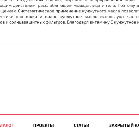
ющим действием, расслабляющим мышцы лица и тела. Поэтому д
 щечках. Систематическое применение кунжутного масла позволит
етике для кожи и волос кунжутное масло используют часто,
в и солнцезащитных фильтров. Благодаря витамину Е кунжутное м
АТАЛОГ
ПРОЕКТЫ
СТАТЬИ
ЗАКРЫТЫЙ К