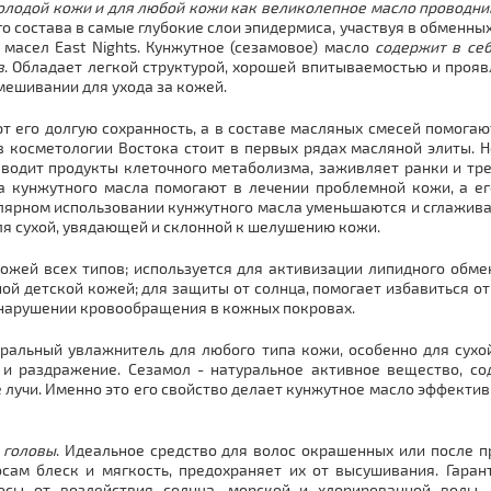
олодой кожи и для любой кожи как великолепное масло проводни
состава в самые глубокие слои эпидермиса, участвуя в обменных 
масел East Nights. Кунжутное (сезамовое) масло
содержит в себ
в
. Обладает легкой структурой, хорошей впитываемостью и проя
мешивании для ухода за кожей.
 его долгую сохранность, а в составе масляных смесей помога
в косметологии Востока стоит в первых рядах масляной элиты. Н
ыводит продукты клеточного метаболизма, заживляет ранки и тр
а кунжутного масла помогают в лечении проблемной кожи, а е
улярном использовании кунжутного масла уменьшаются и сглажива
ля сухой, увядающей и склонной к шелушению кожи.
ожей всех типов; используется для активизации липидного обм
ой детской кожей; для защиты от солнца, помогает избавиться от
и нарушении кровообращения в кожных покровах.
ральный увлажнитель для любого типа кожи, особенно для сухой
 и раздражение. Сезамол - натуральное активное вещество, со
лучи. Именно это его свойство делает кунжутное масло эффекти
 головы
. Идеальное средство для волос окрашенных или после п
сам блеск и мягкость, предохраняет их от высушивания. Гаран
сы от воздействия солнца, морской и хлорированной воды.