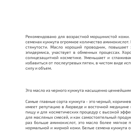
Рекомендовано для возрастной морщинистой кожи. К
семенах кунжута огромное количество аминокислот. 
стянутости. Масло хороший проводник, повышает
эпидермиса, участвует в обменных процессах. Хор
солнцезащитной косметике. Уменьшает и сглажива
избавиться от послеугревых пятен, в чистом виде и
силу и объем.
Это масло из черного кунжута насыщенно ценнейши
Самые главные сорта кунжута - это черный, коричне
имеет репутацию в Аюрведе и восточной медицине
пищу и для косметических процедур с высокой эфф
для масляных смесей, и как самостоятельный продук
раз больше аминокислот, это масло более мягкое 
нормальной и жирной кожи. Белые семена кунжута о