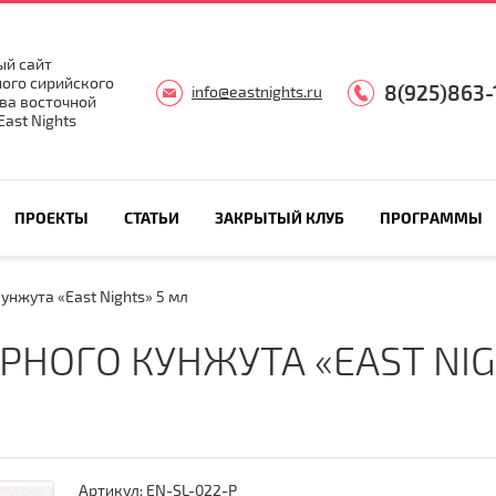
й сайт
ого сирийского
8(925)863-
info@eastnights.ru
ва восточной
ast Nights
ПРОЕКТЫ
СТАТЬИ
ЗАКРЫТЫЙ КЛУБ
ПРОГРАММЫ
унжута «East Nights» 5 мл
РНОГО КУНЖУТА «EAST NIG
Артикул:
EN-SL-022-P