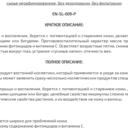
сырье нерафинированное, без дезодорации, без фильтрации
EN-SL-009-Р
КРАТКОЕ ОПИСАНИЕ:
и воспаления, борется с пигментацией и старением кожи, дела
цами или бигудями. Противовоспалительный характер масла пр
ю фитонцидов и витамина С. Осветляет возрастные пятна, снижа
ью вокруг глаз, устраняя «гусиные лапки», отечность век.
ПОЛНОЕ ОПИСАНИЕ:
одукт восточной косметики, который применяется в уходе за кожей
ы может заменить сразу несколько косметических продуктов спец
прыщи и воспаления, борется с пигментацией и старением кожи,
чими щипцами или бигуди. целебные свойства мишмуллы сложно 
ческие свойства растения, и их воздействие на кожу и волосы.
ется широко для проблемной кожи.
кому содержанию фитонцидов и витамина С.