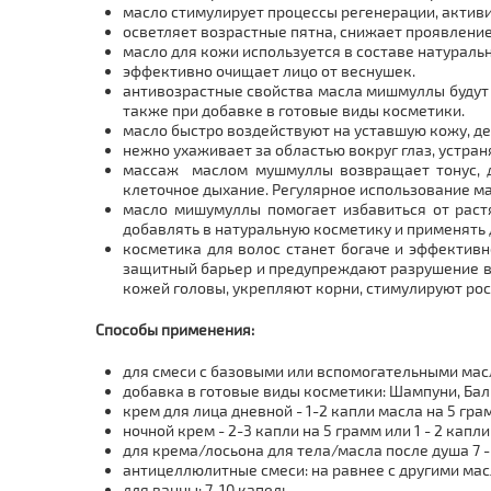
масло стимулирует процессы регенерации, активи
осветляет возрастные пятна, снижает проявление
масло для кожи используется в составе натураль
эффективно очищает лицо от веснушек.
антивозрастные свойства масла мишмуллы будут х
также при добавке в готовые виды косметики.
масло быстро воздействуют на уставшую кожу, д
нежно ухаживает за областью вокруг глаз, устраня
массаж маслом мушмуллы возвращает тонус, да
клеточное дыхание. Регулярное использование м
масло мишумуллы помогает избавиться от растя
добавлять в натуральную косметику и применять
косметика для волос станет богаче и эффектив
защитный барьер и предупреждают разрушение во
кожей головы, укрепляют корни, стимулируют ро
Способы применения:
для смеси с базовыми или вспомогательными мас
добавка в готовые виды косметики: Шампуни, Бал
крем для лица дневной - 1-2 капли масла на 5 гра
ночной крем - 2-3 капли на 5 грамм или 1 - 2 кап
для крема/лосьона для тела/масла после душа 7 -
антицеллюлитные смеси: на равнее с другими масл
для ванны: 7-10 капель.