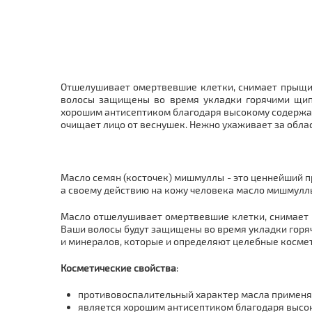
Отшелушивает омертвевшие клетки, снимает прыщи 
волосы защищены во время укладки горячими щип
хорошим антисептиком благодаря высокому содержани
очищает лицо от веснушек. Нежно ухаживает за област
Масло семян (косточек) мишмуллы - это ценнейший пр
а своему действию на кожу человека масло мишмулл
Масло отшелушивает омертвевшие клетки, снимает 
Ваши волосы будут защищены во время укладки горя
и минералов, которые и определяют целебные космети
Косметические свойства
:
противовоспалительный характер масла применя
является хорошим антисептиком благодаря высо