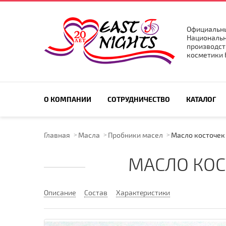
Официальны
Национальн
производст
косметики E
ПОИСК ПО САЙТУ
О КОМПАНИИ
СОТРУДНИЧЕСТВО
КАТАЛОГ
Главная
Масла
Пробники масел
Масло косточек 
МАСЛО КОС
Описание
Состав
Характеристики