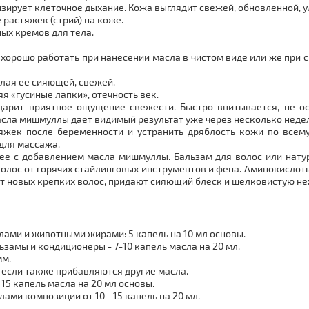
зирует клеточное дыхание. Кожа выглядит свежей, обновленной, у
 растяжек (стрий) на коже.
ных кремов для тела.
орошо работать при нанесении масла в чистом виде или же при с
елая ее сияющей, свежей.
я «гусиные лапки», отечность век.
рит приятное ощущение свежести. Быстро впитывается, не ос
асла мишмуллы дает видимый результат уже через несколько неде
жек после беременности и устранить дряблость кожи по всему
 для массажа.
нее с добавлением масла мишмуллы. Бальзам для волос или нат
лос от горячих стайлинговых инструментов и фена. Аминокислоты
ст новых крепких волос, придают сияющий блеск и шелковистую не
лами и животными жирами: 5 капель на 10 мл основы.
ьзамы и кондиционеры - 7-10 капель масла на 20 мл.
мм.
ли если также прибавляются другие масла.
 15 капель масла на 20 мл основы.
ами композиции от 10 - 15 капель на 20 мл.