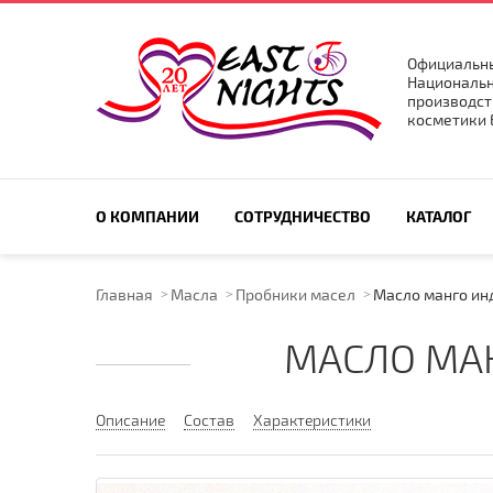
Официальны
Национальн
производст
косметики E
ПОИСК ПО САЙТУ
О КОМПАНИИ
СОТРУДНИЧЕСТВО
КАТАЛОГ
Главная
Масла
Пробники масел
Масло манго инд
МАСЛО МАН
Описание
Состав
Характеристики