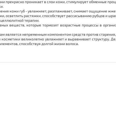
ни прекрасно проникает в слои кожи, стимулирует обменные проце
ки.
ления кожи губ ֊ увлажняет, разглаживает, снимает ощущение жже
жи, осветлить растяжки, способствует рассасыванию рубцов и шра
ицеллюлитной терапии.
ных веществ, которые тормозят возрастные процессы в организ
м является непременным компонентом средств против старения, 
 косметики великолепно увлажняет и выравнивает структуру. Де
лементов, способствуя долгой жизни волоса.