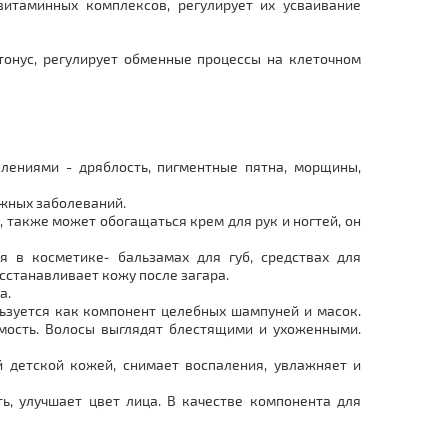
витаминных комплексов, регулирует их усваивание
онус, регулирует обменные процессы на клеточном
лениями - дряблость, пигментные пятна, морщины,
ожных заболеваний.
, также может обогащаться крем для рук и ногтей, он
я в косметике֊ бальзамах для губ, средствах для
осстанавливает кожу после загара.
а.
льзуется как компонент целебных шампуней и масок.
емость. Волосы выглядят блестящими и ухоженными.
 детской кожей, снимает воспаления, увлажняет и
ь, улучшает цвет лица. В качестве компонента для