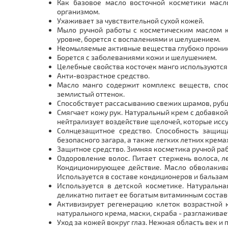
Как базовое масло восточной косметики масл
организмом.
Ухаживает за чувствительной сухой кожей.
Мыло ручной работы с косметическим маслом к
уровне, борется с воспалениями и шелушением.
Неомыляемые активные вещества глубоко проника
Борется с заболеваниями кожи и шелушением.
Целебные свойства косточек манго используются 
Анти-возрастное средство.
Масло манго содержит комплекс веществ, спо
землистый оттенок.
Способствует рассасыванию свежих шрамов, рубцо
Смягчает кожу рук. Натуральный крем с добавкой
нейтрализует воздействие щелочей, которые исс
Солнцезащитное средство. Способность защища
безопасного загара, а также легких летних крем
Защитное средство. Зимняя косметика ручной ра
Оздоровление волос. Питает стержень волоса, л
Кондиционирующее действие. Масло обволакивае
Используется в составе кондиционеров и бальзам
Используется в детской косметике. Натуральн
деликатно питает ее богатым витаминным соста
Активизирует регенерацию клеток возрастной к
натурального крема, маски, скраба - разглажива
Уход за кожей вокруг глаз. Нежная область век и