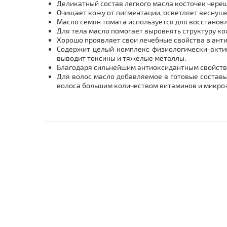
Деликатный состав легкого масла косточек череш
Очищает кожу от пигментации, осветляет веснуш
Масло семян томата используется для восстанов
Для тела масло помогает выровнять структуру ко
Хорошо проявляет свои лечебные свойства в ант
Содержит целый комплекс физиологически-актив
выводит токсины и тяжелые металлы.
Благодаря сильнейшим антиоксидантным свойства
Для волос масло добавляемое в готовые составы
волоса большим количеством витаминов и микроэ