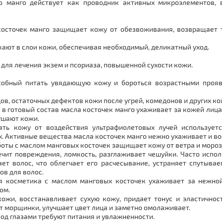
о манго действует как проводник активных микроэлементов, 
осточек манго защищает кожу от обезвоживания, возвращает т
ют в слои кожи, обеспечивая необходимый, деликатный уход.
для лечения экзем и псориаза, повышенной сухости кожи.
собный питать увядающую кожу и бороться возрастными прояв
в, остаточных дефектов кожи после угрей, комедонов и других к
 в готовый состав масла косточек манго ухаживает за кожей лица
ушают кожи.
ть кожу от воздействия ультрафиолетовых лучей используетс
ах. Активные вещества масла косточек манго нежно ухаживает и в
боты с маслом манговых косточек защищает кожу от ветра и мороз
ечит повреждения, ломкость, разглаживает чешуйки. Часто испо
т волос, что облегчает его расчесывание, устраняет спутыва
ов для волос.
ая косметика с маслом манговых косточек ухаживает за нежной
вом.
ожи, восстанавливает сухую кожу, придает тонус и эластичност
ет морщинки, улучшает цвет лица и заметно омолаживает.
 под глазами требуют питания и увлажненности.