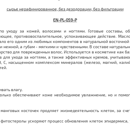
сырье нерафинированное, без дезодорации, без фильтрации
EN-
PL
-059-P
по уходу за кожей, волосами и ногтями. Готовые составы, 
ющее, противовоспалительное, успокаивающее действие. Масло
ало его одним из любимых компонентов в натуральной восточной 
и нежной, а губам - мягкими и чувственными. В составе натуральн
карство для поврежденных волос. Используется в косметике как б
тв для ухода за ногтями, а также эффективных кремов, учитыва
О, С, насыщенном комплексом минералов (железо, магний, калий
тей.
ивать влагу.
олько обеспечивают коже необходимое увлажнение, но и помо
манговых косточек продляет жизнедеятельность клеток, за счет
 фитостеролы ускоряют процесс обновления клеток эпидермиса, 