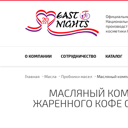
Официальны
Национальн
производст
косметики E
ПОИСК ПО САЙТУ
О КОМПАНИИ
СОТРУДНИЧЕСТВО
КАТАЛОГ
Главная
Масла
Пробники масел
Масляный компл
МАСЛЯНЫЙ КОМ
ЖАРЕННОГО КОФЕ С