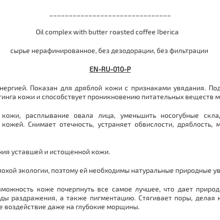
_______________________________
Oil complex with butter roasted coffee Iberica
сырье нерафинированное, без дезодорации, без фильтрации
EN-RU-010-P
ергией. Показан для дряблой кожи с признаками увядания. По
фтинга кожи и способствует проникновению питательных веществ м
 кожи, расплывание овала лица, уменьшить носогубные скла
кожей. Снимает отечность, устраняет обвислости, дряблость,
ния уставшей и истощенной кожи.
плохой экологии, поэтому ей необходимы натуральные природные 
можность коже почерпнуть все самое лучшее, что дает природ
ды раздражения, а также пигментацию. Стягивает поры, делая 
е воздействие даже на глубокие морщины.