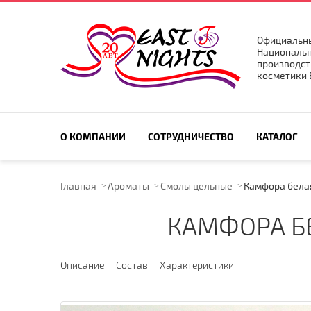
Официальны
Национальн
производст
косметики E
ПОИСК ПО САЙТУ
О КОМПАНИИ
СОТРУДНИЧЕСТВО
КАТАЛОГ
Главная
Ароматы
Смолы цельные
Камфора белая
КАМФОРА БЕ
Описание
Состав
Характеристики