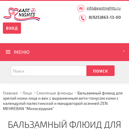
info@eastnights.ru
8(925)863-13-00
ВХОД
МЕНЮ
Главная
Лицо
Смоляные флюиды
Бальзамный флюид для
зрелой кожи лица и век с выраженным анти-тонусом кожи с
календулой палестинской и мандрагорой осенней ZEN
MEHREBAN "Милосердная"
БАЛЬЗАМНЫЙ ФЛЮИД ДЛЯ