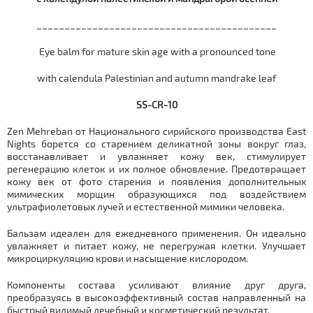
___________________________________________
Eye balm for mature skin age with a pronounced tone
with calendula Palestinian and autumn mandrake leaf
SS-CR-10
Zen Mehreban от Национального сирийского производства East
Nights борется со старением деликатной зоны вокруг глаз,
восстанавливает и увлажняет кожу век, стимулирует
регенерацию клеток и их полное обновление. Предотвращает
кожу век от фото старения и появления дополнительных
мимических морщин образующихся под воздействием
ультрафиолетовых лучей и естественной мимики человека.
Бальзам идеален для ежедневного применения. Он идеально
увлажняет и питает кожу, не перегружая клетки. Улучшает
микроциркуляцию крови и насыщение кислородом.
Компоненты состава усиливают влияние друг друга,
преобразуясь в высокоэффективный состав направленный на
быстрый видимый лечебный и косметический результат.