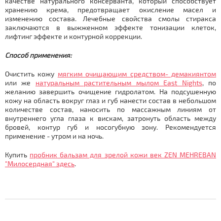
качестве натурального консерванта, который способствует
хранению крема, предотвращает окисление масел и
изменению состава. Лечебные свойства смолы стиракса
заключаются в выжженном эффекте тонизации клеток,
лифтинг эффекте и контурной коррекции.
Способ применения:
Очистить кожу
мягким очищающим средством- демакиянтом
или же
натуральным растительным мылом East Nights
, по
желанию завершить очищение гидролатом. На подсушенную
кожу на область вокруг глаз и губ нанести состав в небольшом
количестве состав, наносить по массажным линиям от
внутреннего угла глаза к вискам, затронуть область между
бровей, контур губ и носогубную зону. Рекомендуется
применение - утром и на ночь.
Купить
пробник бальзам для зрелой кожи век ZEN MEHREBAN
"Милосердная" здесь
.