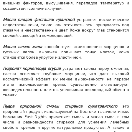
внешних факторов, высушивания, перепадов температур и
создействия солнечных лучей.
Масло плодов фисташки иранской
устраняет косметические
недостатки кожи, такие как отечность век, припухлость под
глазами и неестественный цвет. Кожа вокруг глаз становится
свежей, сияющей и помолодевшей.
Масло семян мака
способствует исчезновению морщинок и
гусиных лапок, выражен повышает тонус клеток, кожа
становится более упругой и эластичной.
Гидролат корнеплода огурца
устраняет следы переутомления,
слегка осветляет глубокие морщинки, что дает высокий
косметический эффект их менее выраженности на первом
этапе использования крема. Существенно активизируют
жизнедеятельность клеток, увеличивая кислородный обмен в
тканях.
Пудра природной смолы стиракса суматранского
это
природный продукт, используемый на Востоке тысячелетиями.
Компания East Nights применяет смолы и масло смол, в том
числе и разновидности стиракса для усиления лечебных
свойств кремов и других натуральных продуктов. А также в