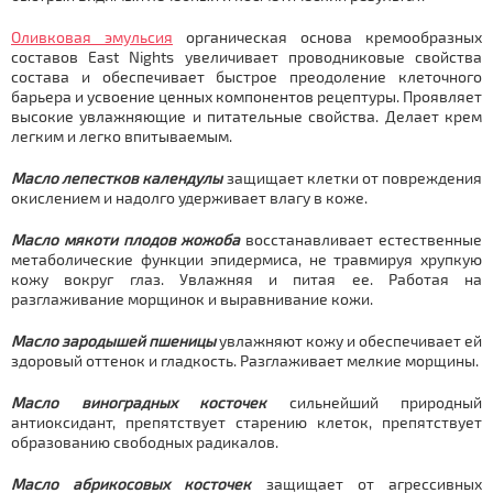
Оливковая эмульсия
органическая основа кремообразных
составов East Nights увеличивает проводниковые свойства
состава и обеспечивает быстрое преодоление клеточного
барьера и усвоение ценных компонентов рецептуры. Проявляет
высокие увлажняющие и питательные свойства. Делает крем
легким и легко впитываемым.
Масло лепестков календулы
защищает клетки от повреждения
окислением и надолго удерживает влагу в коже.
Масло мякоти плодов жожоба
восстанавливает естественные
метаболические функции эпидермиса, не травмируя хрупкую
кожу вокруг глаз. Увлажняя и питая ее. Работая на
разглаживание морщинок и выравнивание кожи.
Масло зародышей пшеницы
увлажняют кожу и обеспечивает ей
здоровый оттенок и гладкость. Разглаживает мелкие морщины.
Масло виноградных косточек
сильнейший природный
антиоксидант, препятствует старению клеток, препятствует
образованию свободных радикалов.
Масло абрикосовых косточек
защищает от агрессивных