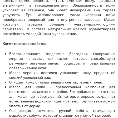
кожный обмен веществ, питает, смягчает кожу, насыщает
витаминами и микроэлементами. Обезвоженность кожи
ускоряет ее старение, она имеет нездоровый вид, теряет
упругость. При использовании масла черешни кожа
приобретает здоровый вид и внутреннее здоровье. Масло
косточек черешни обладает ультра-увлажняющими
свойствами. В составе натуральных кремов удовлетворяет
потребность молодой кожи в увлажнении.
Косметические свойства:
Восстанавливает эпидермис благодаря содержанию
жирных ненасыщенных кислот, которые способствуют
регуляции регенеративных процессов, и предотвращает
обезвоживание кожи.
Масло черешни косточек увлажняет кожу, придает ей
свежий ухоженный вид.
Очищает кожу от омертвевших клеток, черных точек.
Масло для кожи - превосходный компонент для
приготовления масок и скрабов. Его добавляют в составы
для масляных обертываний, которые хорошо сохраняют
естественный водно-липидный баланс, подтягивают кожу и
уплотняют дерму.
Очищающая косметика ручной работы стимулирует
выработку себума, который становится упругой, матовой.