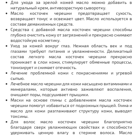
Для ухода за зрелой кожей масло можно добавить в
натуральный крем, антивозрастную сыворотку.
Масло косточек черешни предотвращает сухость,
возвращает тонус и освежает цвет. Масло используется в
составе демакияжных средств.
Средства с добавкой масла косточек черешни способны
глубоко очистить кожу от загрязнений и прекрасно снимают
водостойкую косметику.
Уход за кожей вокруг глаз. Нежная область век и под
глазами требуют питания и увлажненности. Деликатный
состав легкого масла косточек черешни прекрасно
проникает в слои кожи, стимулирует обменные процессы,
тонизирует и снимает отечность.
Лечение проблемной кожи с покраснениями и угревой
сыпью.
Лечебное масло черешни для кожи насыщено витаминами и
минералами, которые активно заживляют воспаления,
очищают поры, подсушивает прыщики.
Маски на основе глины с добавлением масла косточек
черешни помогут избавиться от подкожных прыщей. Глина и
масло для кожи разглаживают структуру кожи, выводят
токсины.
Для волос масло косточек черешни благоприятно
благодаря сверх увлажняющих свойствах и способности
удерживать ценную влагу в стержне волоса. Масло