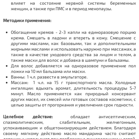
влияет на состояние нервной системы беременных
женщин, а также при ПМС и в период менопаузы.
Методики применения:
Обогащение кремов - 2-3 капли на единоразовую порцию
крема. Смешать в ладони и втереть в кожу. Смешение с
другими маслами, как базовыми, так и дополнительными
жирными маслами и использовать наружно при массажах, а
также в качестве уходового средства за лицом и телом, а
также маски для волос и добавка в шампуни и бальзамы.
Для волос добавляется на одноразовое применение пол
ложки на 10 мл бальзама или маски.
Ванны: 1 ч.л. развести в эмульгаторе.
Массаж: 1 ч.л. на 15 г транспортного масла. Холодные
ингаляции: вдыхать аромат, длительность процедуры 5-7
минут. Масло применяется как природный консервант
других масел, их смесей или готовых составов косметики, с
целью защиты от прогоркания и увеличения срок годности.
Целебное действие:
обладает антисептическим,
спазмолитическим, слабительным, желчегонным,
успокаивающим и общетонизирующим действием. Благодаря
своему мягкому действию масло мандарина часто считают
детским и используют при проблемах с пищеварением у детей,