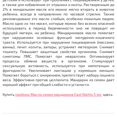
а также для избавления от отрыжки и икоты. Растворенным до
2% в миндальном масле его можно мягко втирать в животик
ребенка, всегда в направлении по часовой стрелке. Также
рекомендовано это масло слабым, особенно пожилым людям.
Масло одно из тех масел, которые можно без всяких опасений
использовать в период беременности: оно не повредит ни
будущей матери, ни ребенку. Мандариновое масло помогает
при нарушениях основных функций желудочно-кишечного
тракта. Используется при нарушении пищеварения (массажи,
ванны), лечит колиты, запоры, устраняет метеоризм. Снимает
тошноту. Повышает защитные свойства организма. Снимает
симптомы ПМС. Помогает при невралгиях. Оптимизирует
процессы обмена веществ в организме. Стимулирует
сексуальную активность, используется при импотенции и
фригидности. Увеличивает лактацию у кормящих женщин.
Помогает бороться с ожирением, препятствует набору лишнего
веса. Эффективно против целлюлита. Мандарин из семян дает
хороший эффект при общей слабости и усталости.
Купить
пробник Масло семян мандарина East Nights 5 мл.
здесь