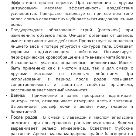
Эффективно против перхоти. При соединении с другим
цитрусовыми маслами эффективность воздействия
усиливается. Прекрасно используется при светлом типе
волос, слегка осветляет их и убирает желтизну окрашенных
волос.
Предупреждает образование стрий (растяжек) при
изменениях объемов тела. Очищает организм от шлаков,
имеет противоотечное действие. Препятствует накоплению
лишнего веса и потере упругости контуров тела. Обладает
хорошим подтягивающим свойством. Оптимизирует
периферическое кровообращение и тканевый метаболизм.
Выравнивает участки, пораженные целлюлитом. Может
быть применено как в чистом виде, так и для смеси с
другими маслами со сходным действием. При
использовании в период после родов повышает
сопротивляемость и защитные свойства организма,
восстанавливает местный иммунитет.
Ванны:
Применение в ванне прекрасно подтягивает
контуры тела, отшелушивает отмершие клетки эпителия.
Выравнивает рельеф кожи и делает кожу гладкой и
бархатистой.
После родов:
В смеси с лавандой и маслом апельсина
помогает при послеродовых растяжениях кожи. Видимо
выравнивает рельеф эпидермиса. Осветляет глубокие
растяжки. Аромат масла мандарина крайне благоприятно