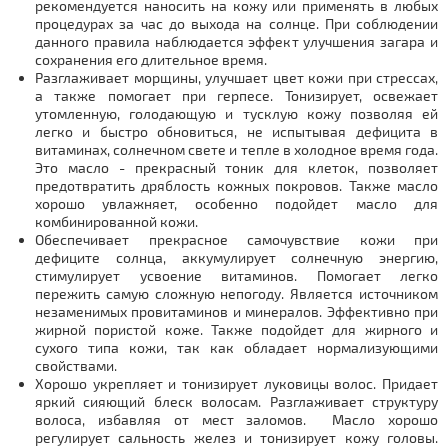
рекомендуется наносить на кожу или применять в любых
процедурах за час до выхода на солнце. При соблюдении
данного правила наблюдается эффект улучшения загара и
сохранения его длительное время.
Разглаживает морщины, улучшает цвет кожи при стрессах,
а также помогает при герпесе. Тонизирует, освежает
утомленную, голодающую и тусклую кожу позволяя ей
легко и быстро обновиться, не испытывая дефицита в
витаминах, солнечном свете и тепле в холодное время года.
Это масло - прекрасный тоник для клеток, позволяет
предотвратить дряблость кожных покровов. Также масло
хорошо увлажняет, особенно подойдет масло для
комбинированной кожи.
Обеспечивает прекрасное самочувствие кожи при
дефиците солнца, аккумулирует солнечную энергию,
стимулирует усвоение витаминов. Помогает легко
пережить самую сложную непогоду. Является источником
незаменимых провитаминов и минералов. Эффективно при
жирной пористой коже. Также подойдет для жирного и
сухого типа кожи, так как обладает нормализующими
свойствами.
Хорошо укрепляет и тонизирует луковицы волос. Придает
яркий сияющий блеск волосам. Разглаживает структуру
волоса, избавляя от мест заломов. Масло хорошо
регулирует сальность желез и тонизирует кожу головы.