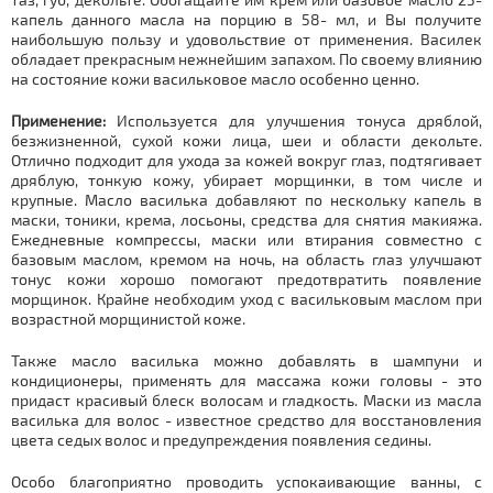
капель данного масла на порцию в 58- мл, и Вы получите
наибольшую пользу и удовольствие от применения. Василек
обладает прекрасным нежнейшим запахом. По своему влиянию
на состояние кожи васильковое масло особенно ценно.
Применение:
Используется для улучшения тонуса дряблой,
безжизненной, сухой кожи лица, шеи и области декольте.
Отлично подходит для ухода за кожей вокруг глаз, подтягивает
дряблую, тонкую кожу, убирает морщинки, в том числе и
крупные. Масло василька добавляют по нескольку капель в
маски, тоники, крема, лосьоны, средства для снятия макияжа.
Ежедневные компрессы, маски или втирания совместно с
базовым маслом, кремом на ночь, на область глаз улучшают
тонус кожи хорошо помогают предотвратить появление
морщинок. Крайне необходим уход с васильковым маслом при
возрастной морщинистой коже.
Также масло василька можно добавлять в шампуни и
кондиционеры, применять для массажа кожи головы - это
придаст красивый блеск волосам и гладкость. Маски из масла
василька для волос - известное средство для восстановления
цвета седых волос и предупреждения появления седины.
Особо благоприятно проводить успокаивающие ванны, с