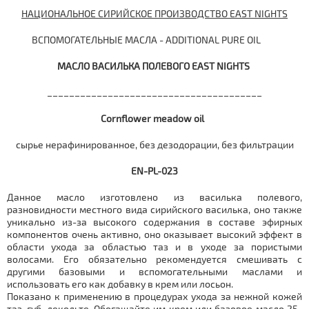
НАЦИОНАЛЬНОЕ СИРИЙСКОЕ ПРОИЗВОДСТВО EAST
NIGHTS
ВСПОМОГАТЕЛЬНЫЕ МАСЛА - ADDITIONAL PURE OIL
МАСЛО ВАСИЛЬКА ПОЛЕВОГО
EAST NIGHTS
_______________________________________
Cornflower meadow oil
сырье нерафинированное, без дезодорации, без фильтрации
EN-PL-023
Данное масло изготовлено из василька полевого,
разновидности местного вида сирийского василька, оно также
уникально из-за высокого содержания в составе эфирных
компонентов очень активно, оно оказывает высокий эффект в
области ухода за областью таз и в уходе за пористыми
волосами. Его обязательно рекомендуется смешивать с
другими базовыми и вспомогательными маслами и
использовать его как добавку в крем или лосьон.
Показано к применению в процедурах ухода за нежной кожей
таз, губ, декольте. Обогащайте им крем или базовое масло 25-