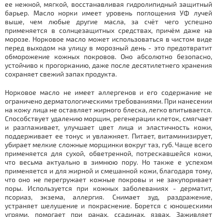
ее нежной, мягкой, восстанавливая гидролипидный защитный
барьер. Масло норки имеет уровень поглощения УФ лучей
выше, чем любые другие масла, за счёт чего успешно
применяется в солнцезащитных средствах, причём даже на
морозе. Норковое масло может использоваться в чистом виде
перед выходом на улицу в морозный день - это предотвратит
обморожение кожных покровов. Оно абсолютно безопасно,
устойчиво к прогорканию, даже после десятилетнего хранения
сохраняет свежий запах продукта.
Норковое масло не имеет аллергенов и его содержание не
ограничено дерматологическими требованиями. При нанесении
на кожу лица не оставляет жирного блеска, легко впитывается.
Способствует удалению морщин, регенерации клеток, смягчает
и разглаживает, улучшает цвет лица и эластичность кожи,
поддерживает ее тонус и увлажняет. Питает, витаминизирует,
убирает мелкие сложные морщинки вокруг таз, губ. Чаще всего
применяется для сухой, обветренной, потрескавшейся кожи,
что весьма актуально в зимнюю пору. Но также е успехом
применяется и для жирной и смешанной кожи, благодаря тому,
что оно не перегружает кожные покровы и не закупоривает
поры. Используется при кожных заболеваниях - дерматит,
псориаз, экзема, аллергия. Снимает зуд, раздражение,
устраняет шелушение и покраснение. Борется с юношескими
угрями, помогает при ранах, ссадинах, язвах. Заживляет