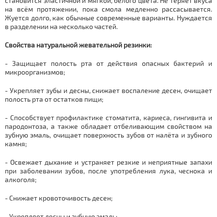
становится эластичной и мягкой, белого цвета. Не теряет вкуса
на всём протяжении, пока смола медленно рассасывается.
Жуется долго, как обычные современные варианты. Нуждается
в разделении на несколько частей.
Свойства натуральной жевательной резинки:
- Защищает полость рта от действия опасных бактерий и
микроорганизмов;
- Укрепляет зубы и десны, снижает воспаление десен, очищает
полость рта от остатков пищи;
- Способствует профилактике стоматита, кариеса, гингивита и
пародонтоза, а также обладает отбеливающим свойством на
зубную эмаль, очищает поверхность зубов от налёта и зубного
камня;
- Освежает дыхание и устраняет резкие и неприятные запахи
при заболевании зубов, после употребления лука, чеснока и
алкоголя;
- Снижает кровоточивость десен;
- Укрепляет десны и зубную эмаль;