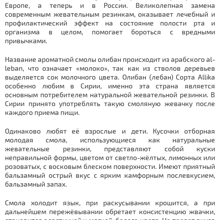
Европе, а теперь и в России. Великолепная замена
современным жевательным резинкам, оказывает лечебный и
профилактический эффект на состояние полости рта и
организма в целом, помогает бороться с вредными
привычками.
Название ароматной смолы олибан происходит из арабского al-
lеbаn, что означает «молоко», так как из стволов деревьев
выделяется сок молочного цвета. Олибан (лебан) Сорта Allika
особенно любим в Сирии, именно эта страна является
основным потребителем натуральной жевательной резинки. В
Сирии принято употреблять такую смоляную жевачку после
каждого приема пищи.
Одинаково любят её взрослые и дети. Кусочки отборная
молодая смола, использующиеся как натуральные
жевательные резинки, представляют собой куски
неправильной формы, цветом от светло-жёлтых, лимонных или
розоватых, с восковым блеском поверхности. Имеют приятный
бальзамный острый вкус с ярким камфорным послевкусием,
бальзамный запах.
Смола холодит язык, при раскусывании крошится, а при
дальнейшем пережёвывании обретает консистенцию жвачки,