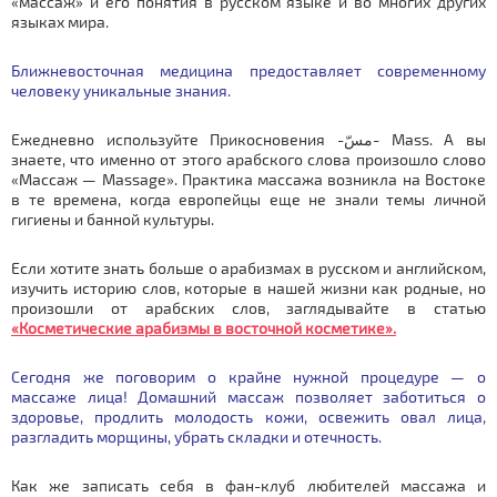
«массаж» и его понятия в русском языке и во многих других
языках мира.
Ближневосточная медицина предоставляет современному
человеку уникальные знания.
Ежедневно используйте Прикосновения -مسّ- Mass. А вы
знаете, что именно от этого арабского слова произошло слово
«Массаж — Massage». Практика массажа возникла на Востоке
в те времена, когда европейцы еще не знали темы личной
гигиены и банной культуры.
Если хотите знать больше о арабизмах в русском и английском,
изучить историю слов, которые в нашей жизни как родные, но
произошли от арабских слов, заглядывайте в статью
«Косметические арабизмы в восточной косметике».
Сегодня же поговорим о крайне нужной процедуре — о
массаже лица! Домашний массаж позволяет заботиться о
здоровье, продлить молодость кожи, освежить овал лица,
разгладить морщины, убрать складки и отечность.
Как же записать себя в фан-клуб любителей массажа и